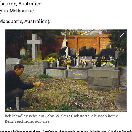
bourne, Australien
y in Melbourne.
acquarie, Australien).
Bob Meadley zeigt auf John Wiskers Grabstätte, die noch keine
Kennzeichnung aufwies.
ennzeichnung des Grabes, das mit einer kleinen Gedenktafe