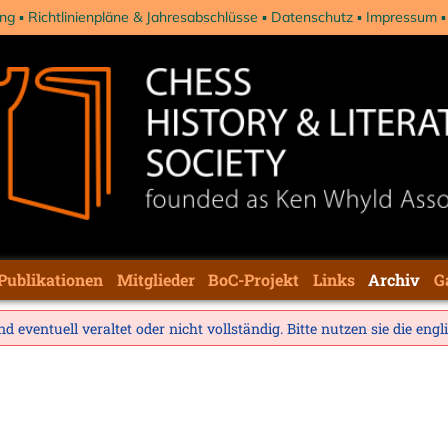
ng
Richtlinienpläne & Jahresabschlüsse
Datenschutz
Impressum
Publikationen
Mitglieder
BoC-Projekt
Links
Archiv
G
d eventuell veraltet oder nicht vollständig. Bitte nutzen sie die
engl