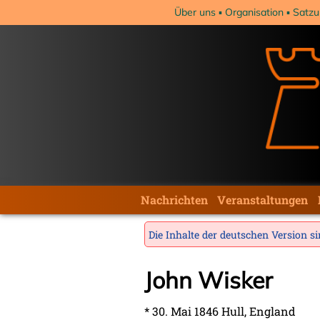
Navigation
Über uns
Organisation
Satzu
überspringen
Navigation
Nachrichten
Veranstaltungen
überspringen
Die Inhalte der deutschen Version sin
John Wisker
* 30. Mai 1846 Hull, England