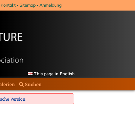
Kontakt
Sitemap
Anmeldung
This page in English
alerien
Suchen
ische Version
.