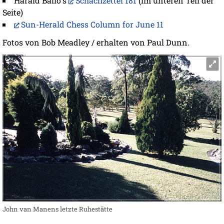
Harald Balló's
Schachzettel 181
(im unteren Teil der
Seite)
Sun-Herald Chess Column for June 11
Fotos von Bob Meadley / erhalten von Paul Dunn.
John van Manens letzte Ruhestätte