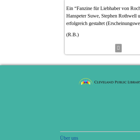
Ein “Fanzine für Liebhaber von Roch
Hanspeter Suwe, Stephen Rothwell u
erfolgreich gestaltet (Erscheinungswei
(R.B.)
Navigation
Über uns