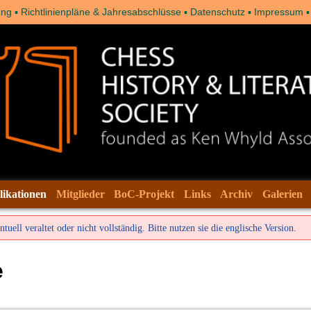
ung
Richtlinienpläne & Jahresabschlüsse
Datenschutz
Impressum
likationen
Mitglieder
BoC-Projekt
Links
Archiv
Galerien
tuell veraltet oder nicht vollständig. Bitte nutzen sie die
englische Version
.
e