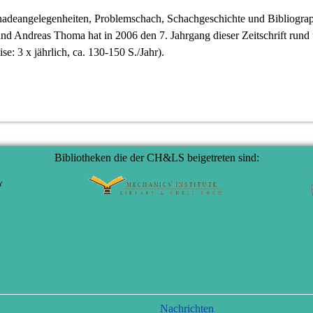
adeangelegenheiten, Problemschach, Schachgeschichte und Bibliograp
nd Andreas Thoma hat in 2006 den 7. Jahrgang dieser Zeitschrift ru
se: 3 x jährlich, ca. 130-150 S./Jahr).
Bibliotheken die der CH&LS beigetreten sind:
Navigation
Nachrichten