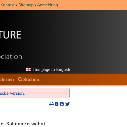
Kontakt
Sitemap
Anmeldung
This page in English
alerien
Suchen
ische Version
.
serer Kolumne erwähnt