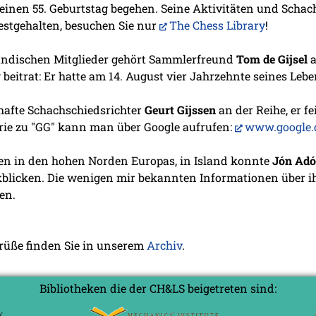
einen 55. Geburtstag begehen. Seine Aktivitäten und Schac
festgehalten, besuchen Sie nur
The Chess Library
!
ändischen Mitglieder gehört Sammlerfreund
Tom de Gijsel
a
eitrat: Er hatte am 14. August vier Jahrzehnte seines Lebe
hafte Schachschiedsrichter
Geurt Gijssen
an der Reihe, er fe
erie zu "GG" kann man über Google aufrufen:
www.google.d
en in den hohen Norden Europas, in Island konnte
Jón Adó
kblicken. Die wenigen mir bekannten Informationen über ih
en.
grüße finden Sie in unserem
Archiv
.
Bibliotheken die der CH&LS beigetreten sind: