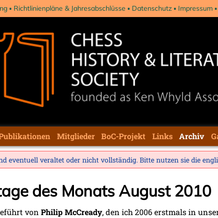
ng
Richtlinienpläne & Jahresabschlüsse
Datenschutz
Impressum
Publikationen
Mitglieder
BoC-Projekt
Links
Archiv
G
d eventuell veraltet oder nicht vollständig. Bitte nutzen sie die
engl
stage des Monats August 2010
geführt von
Philip McCready
, den ich 2006 erstmals in un