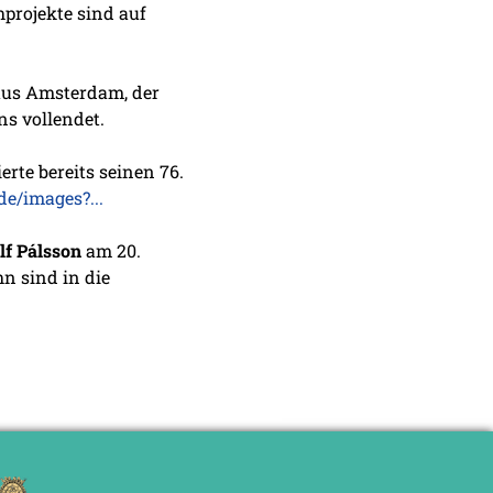
hprojekte sind auf
us Amsterdam, der
ns vollendet.
ierte bereits seinen 76.
e/images?...
lf Pálsson
am 20.
n sind in die