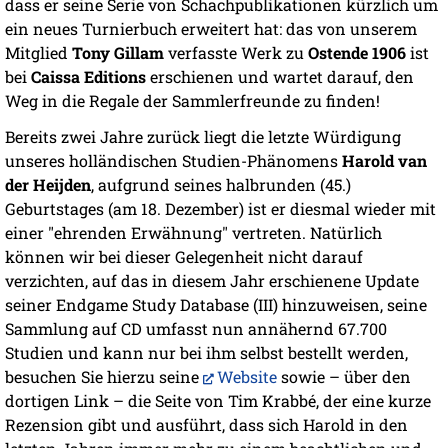
dass er seine Serie von Schachpublikationen kürzlich um
ein neues Turnierbuch erweitert hat: das von unserem
Mitglied
Tony Gillam
verfasste Werk zu
Ostende 1906
ist
bei
Caissa Editions
erschienen und wartet darauf, den
Weg in die Regale der Sammlerfreunde zu finden!
Bereits zwei Jahre zurück liegt die letzte Würdigung
unseres holländischen Studien-Phänomens
Harold van
der Heijden
, aufgrund seines halbrunden (45.)
Geburtstages (am 18. Dezember) ist er diesmal wieder mit
einer "ehrenden Erwähnung" vertreten. Natürlich
können wir bei dieser Gelegenheit nicht darauf
verzichten, auf das in diesem Jahr erschienene Update
seiner Endgame Study Database (III) hinzuweisen, seine
Sammlung auf CD umfasst nun annähernd 67.700
Studien und kann nur bei ihm selbst bestellt werden,
besuchen Sie hierzu seine
Website
sowie – über den
dortigen Link – die Seite von Tim Krabbé, der eine kurze
Rezension gibt und ausführt, dass sich Harold in den