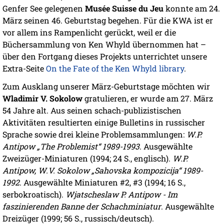
Genfer See gelegenen
Musée Suisse du Jeu
konnte am 24.
März seinen 46. Geburtstag begehen. Für die KWA ist er
vor allem ins Rampenlicht gerückt, weil er die
Büchersammlung von Ken Whyld übernommen hat –
über den Fortgang dieses Projekts unterrichtet unsere
Extra-Seite
On the Fate of the Ken Whyld library
.
Zum Ausklang unserer März-Geburtstage möchten wir
Wladimir V. Sokolow
gratulieren, er wurde am 27. März
54 Jahre alt. Aus seinen schach-publizistischen
Aktivitäten resultierten einige Bulletins in russischer
Sprache sowie drei kleine Problemsammlungen:
W.P.
Antipow „The Problemist“ 1989-1993
. Ausgewählte
Zweizüger-Miniaturen (1994; 24 S., englisch).
W.P.
Antipow, W.V. Sokolow „Sahovska kompozicija“ 1989-
1992
. Ausgewählte Miniaturen #2, #3 (1994; 16 S.,
serbokroatisch).
Wjatscheslaw P. Antipow - Im
faszinierenden Banne der Schachminiatur
. Ausgewählte
Dreizüger (1999; 56 S., russisch/deutsch).