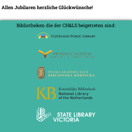
Allen Jubilaren herzliche Glückwünsche!
Bibliotheken die der CH&LS beigetreten sind: