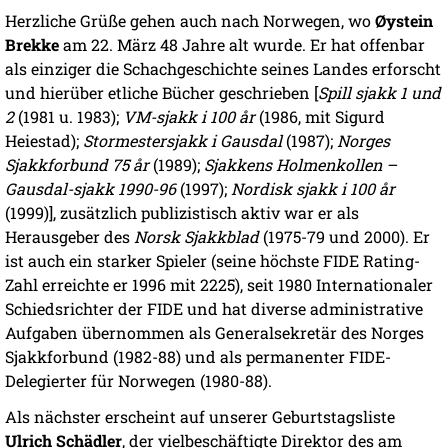
Herzliche Grüße gehen auch nach Norwegen, wo
Øystein
Brekke
am 22. März 48 Jahre alt wurde. Er hat offenbar
als einziger die Schachgeschichte seines Landes erforscht
und hierüber etliche Bücher geschrieben [
Spill sjakk 1 und
2
(1981 u. 1983);
VM-sjakk i 100 år
(1986, mit Sigurd
Heiestad);
Stormestersjakk i Gausdal
(1987);
Norges
Sjakkforbund 75 år
(1989);
Sjakkens Holmenkollen –
Gausdal-sjakk 1990-96
(1997);
Nordisk sjakk i 100 år
(1999)], zusätzlich publizistisch aktiv war er als
Herausgeber des
Norsk Sjakkblad
(1975-79 und 2000). Er
ist auch ein starker Spieler (seine höchste FIDE Rating-
Zahl erreichte er 1996 mit 2225), seit 1980 Internationaler
Schiedsrichter der FIDE und hat diverse administrative
Aufgaben übernommen als Generalsekretär des Norges
Sjakkforbund (1982-88) und als permanenter FIDE-
Delegierter für Norwegen (1980-88).
Als nächster erscheint auf unserer Geburtstagsliste
Ulrich Schädler
, der vielbeschäftigte Direktor des am