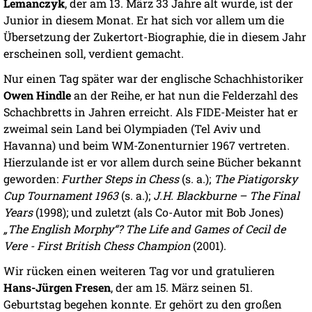
Lemanczyk
, der am 13. März 33 Jahre alt wurde, ist der
Junior in diesem Monat. Er hat sich vor allem um die
Übersetzung der Zukertort-Biographie, die in diesem Jahr
erscheinen soll, verdient gemacht.
Nur einen Tag später war der englische Schachhistoriker
Owen Hindle
an der Reihe, er hat nun die Felderzahl des
Schachbretts in Jahren erreicht. Als FIDE-Meister hat er
zweimal sein Land bei Olympiaden (Tel Aviv und
Havanna) und beim WM-Zonenturnier 1967 vertreten.
Hierzulande ist er vor allem durch seine Bücher bekannt
geworden:
Further Steps in Chess
(s. a.);
The Piatigorsky
Cup Tournament 1963
(s. a.);
J.H. Blackburne – The Final
Years
(1998); und zuletzt (als Co-Autor mit Bob Jones)
„The English Morphy“? The Life and Games of Cecil de
Vere - First British Chess Champion
(2001).
Wir rücken einen weiteren Tag vor und gratulieren
Hans-Jürgen Fresen
, der am 15. März seinen 51.
Geburtstag begehen konnte. Er gehört zu den großen