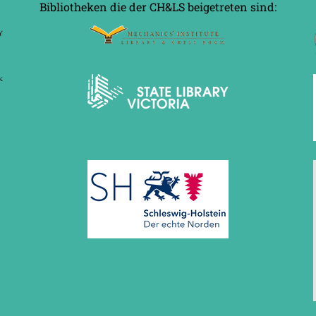
Bibliotheken die der CH&LS beigetreten sind: