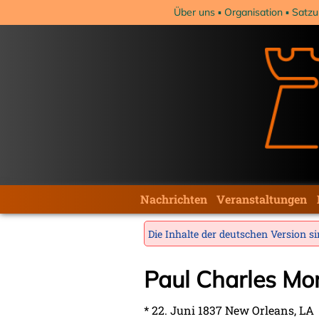
Navigation
Über uns
Organisation
Satzu
überspringen
Navigation
Nachrichten
Veranstaltungen
überspringen
Die Inhalte der deutschen Version sin
Paul Charles Mo
* 22. Juni 1837 New Orleans, LA