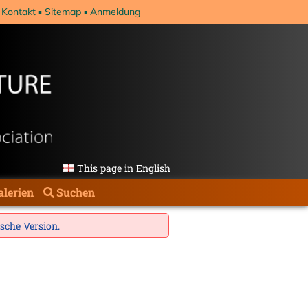
Kontakt
Sitemap
Anmeldung
This page in English
alerien
Suchen
ische Version
.