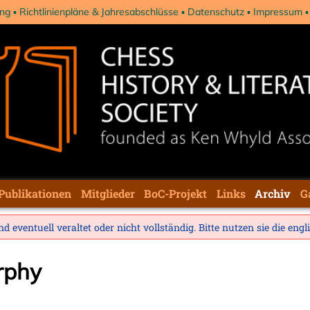
ng
Richtlinienpläne & Jahresabschlüsse
Datenschutz
Impressum
Publikationen
Mitglieder
BoC-Projekt
Links
Archiv
G
d eventuell veraltet oder nicht vollständig. Bitte nutzen sie die
engl
rphy