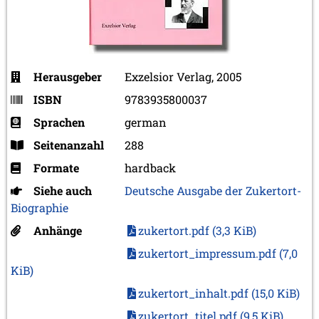
Herausgeber
Exzelsior Verlag, 2005
ISBN
9783935800037
Sprachen
german
Seitenanzahl
288
Formate
hardback
Siehe auch
Deutsche Ausgabe der Zukertort-
Biographie
Anhänge
zukertort.pdf
(3,3 KiB)
zukertort_impressum.pdf
(7,0
KiB)
zukertort_inhalt.pdf
(15,0 KiB)
zukertort_titel.pdf
(9,5 KiB)