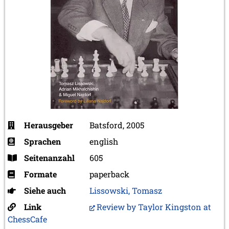
Herausgeber
Batsford, 2005
Sprachen
english
Seitenanzahl
605
Formate
paperback
Siehe auch
Lissowski, Tomasz
Link
Review by Taylor Kingston at
ChessCafe