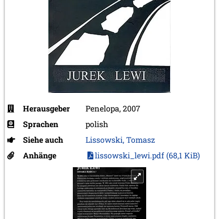
Herausgeber
Penelopa, 2007
Sprachen
polish
Siehe auch
Lissowski, Tomasz
Anhänge
lissowski_lewi.pdf
(68,1 KiB)