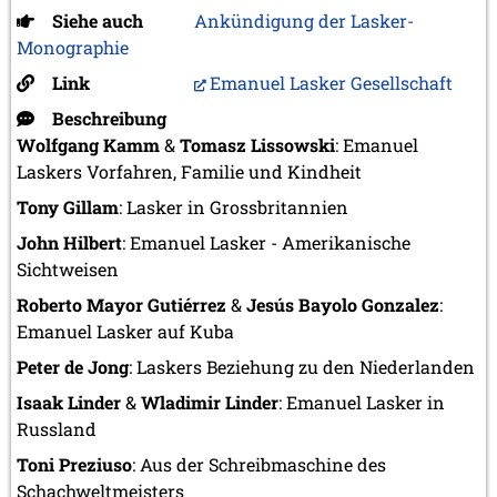
Siehe auch
Ankündigung der Lasker-
Monographie
Link
Emanuel Lasker Gesellschaft
Beschreibung
Wolfgang Kamm
&
Tomasz Lissowski
: Emanuel
Laskers Vorfahren, Familie und Kindheit
Tony Gillam
: Lasker in Grossbritannien
John Hilbert
: Emanuel Lasker - Amerikanische
Sichtweisen
Roberto Mayor Gutiérrez
&
Jesús Bayolo Gonzalez
:
Emanuel Lasker auf Kuba
Peter de Jong
: Laskers Beziehung zu den Niederlanden
Isaak Linder
&
Wladimir Linder
: Emanuel Lasker in
Russland
Toni Preziuso
: Aus der Schreibmaschine des
Schachweltmeisters