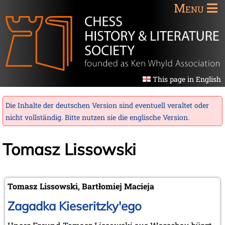
Menu
This page in English
Die Inhalte der deutschen Version sind eventuell veraltet oder
nicht vollständig. Bitte nutzen sie die
englische Version
.
Tomasz Lissowski
Tomasz Lissowski, Bartłomiej Macieja
Zagadka Kieseritzky'ego