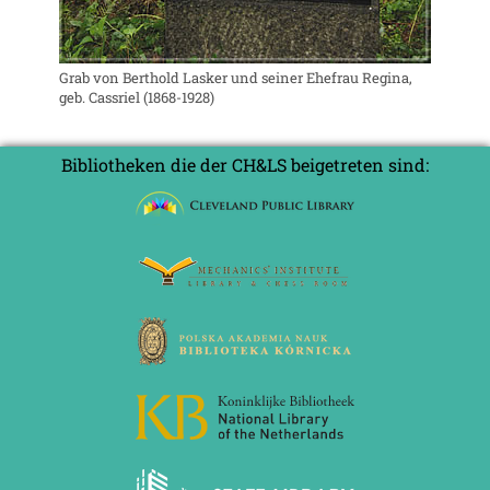
Grab von Berthold Lasker und seiner Ehefrau Regina,
geb. Cassriel (1868-1928)
Bibliotheken die der CH&LS beigetreten sind: