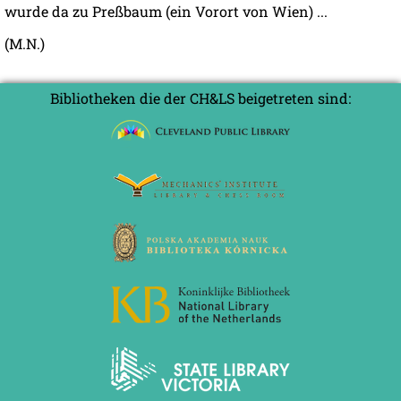
wurde da zu Preßbaum (ein Vorort von Wien) ...
(M.N.)
Bibliotheken die der CH&LS beigetreten sind: