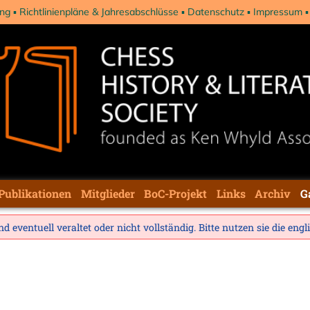
ng
Richtlinienpläne & Jahresabschlüsse
Datenschutz
Impressum
Publikationen
Mitglieder
BoC-Projekt
Links
Archiv
G
d eventuell veraltet oder nicht vollständig. Bitte nutzen sie die
engl