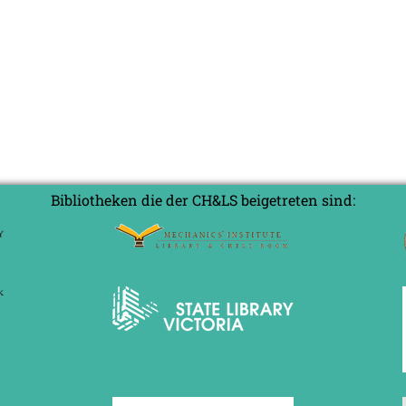
Bibliotheken die der CH&LS beigetreten sind: