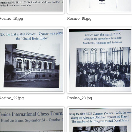
Rosino_18.jpg
Rosino_19.jpg
Rosino_22.jpg
Rosino_23.jpg