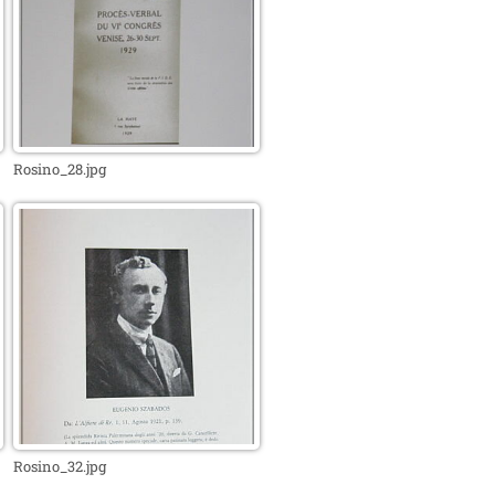
Rosino_28.jpg
Rosino_32.jpg