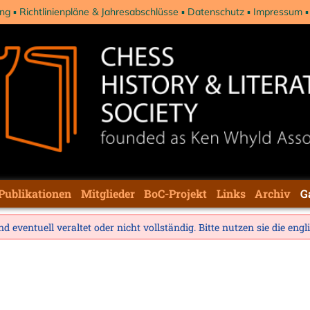
ng
Richtlinienpläne & Jahresabschlüsse
Datenschutz
Impressum
Publikationen
Mitglieder
BoC-Projekt
Links
Archiv
G
d eventuell veraltet oder nicht vollständig. Bitte nutzen sie die
engl