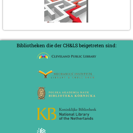
Bibliotheken die der CH&LS beigetreten sind: