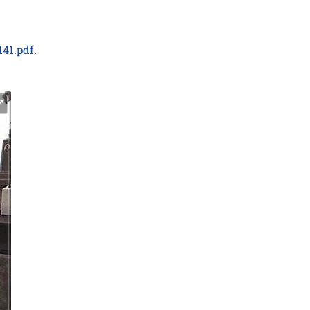
141.pdf
.