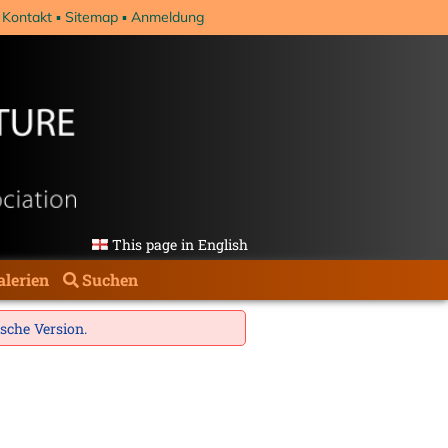
Kontakt
Sitemap
Anmeldung
This page in English
alerien
Suchen
ische Version
.