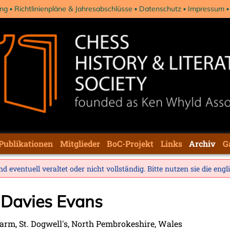
ng
Richtlinienpläne & Jahresabschlüsse
Datenschutz
Impressum
Publikationen
Mitglieder
BoC-Projekt
Links
Archiv
G
d eventuell veraltet oder nicht vollständig. Bitte nutzen sie die
engl
 Davies Evans
arm, St. Dogwell's, North Pembrokeshire, Wales