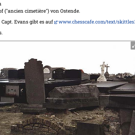
n
f ("ancien cimetière") von Ostende.
 Capt. Evans gibt es auf
www.chesscafe.com/text/skittles
s.