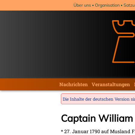
Navigation
Über uns
Organisation
Satzu
überspringen
Navigation
Nachrichten
Veranstaltungen
überspringen
Die Inhalte der deutschen Version sin
Captain William
* 27. Januar 1790 auf Musland F