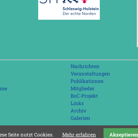
Navigation
Nachrichten
überspringen
Veranstaltungen
Publikationen
sse
Mitglieder
BoC-Projekt
Links
Archiv
Galerien
ese Seite nutzt Cookies.
Mehr erfahren
Akzeptieren
Letzte Aktualisierung: 08.08.2026