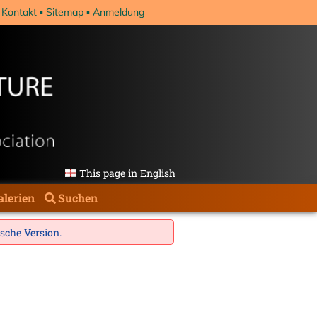
Kontakt
Sitemap
Anmeldung
This page in English
alerien
Suchen
ische Version
.