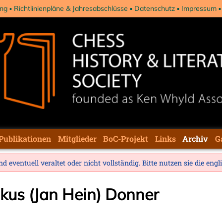
ng
Richtlinienpläne & Jahresabschlüsse
Datenschutz
Impressum
Publikationen
Mitglieder
BoC-Projekt
Links
Archiv
G
d eventuell veraltet oder nicht vollständig. Bitte nutzen sie die
engl
kus (Jan Hein) Donner