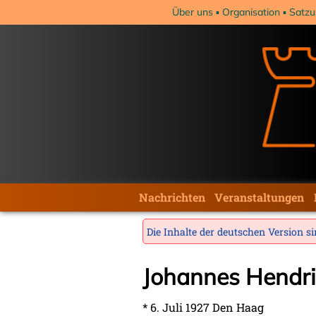
Navigation
Über uns
Organisation
Satzu
überspringen
Navigation
Nachrichten
Veranstaltungen
überspringen
Die Inhalte der deutschen Version sin
Johannes Hendri
* 6. Juli 1927 Den Haag