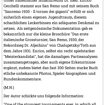
Unser italienischer Schachfreund Dr. med. Enrico
Cecchelli stammt aus San Remo und mit seinem Buch
"Sanremo 1930 - Il torneo dei giganti" erfüllt er sich
sicherlich einen eigenen Jugendtraum, diesem
schachlichen Leckerbissen ein adäquates Denkmal zu
setzen. Als zeitgenössische Dokumentation gab es
bekanntlich nur die kleine Broschüre "Das erste
italienische Grossturnier, San Remo, 1930; der
Rekordsieg Dr. Aljechins" von Chalupetzky/Toth aus
dem Jahre 1931. Enrico, selbst ein recht spielstarker
"Meisterkandidat", hat die damaligen Partieanalysen
zusammengetragen, aber auch eigene Erkenntnisse
ergänzt, zudem bietet das fast 300 Seiten starke Buch
etliche unbekannte Photos, Spieler-biographien und
Rundenkommentare.
(M.N.)
Der Autor schickte uns folgende Information:
"One of the strongest tournaments ever, in which all