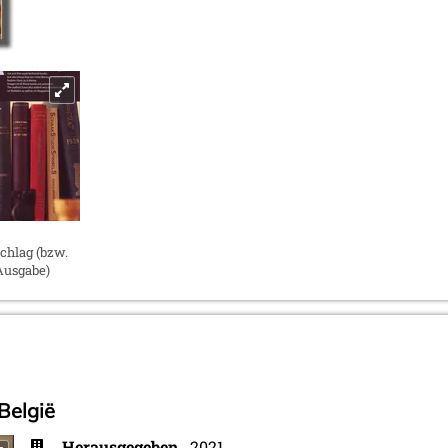
hlag (bzw.
Ausgabe)
België
Herausgegeben
2021