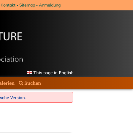
Kontakt
Sitemap
Anmeldung
This page in English
alerien
Suchen
ische Version
.