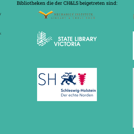
Bibliotheken die der CH&LS beigetreten sind: