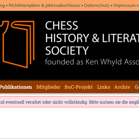
ng
Richtlinienpläne & Jahresabschlüsse
Datenschutz
Impressum
Publikationen
Mitglieder
BoC-Projekt
Links
Archiv
G
d eventuell veraltet oder nicht vollständig. Bitte nutzen sie die
engl