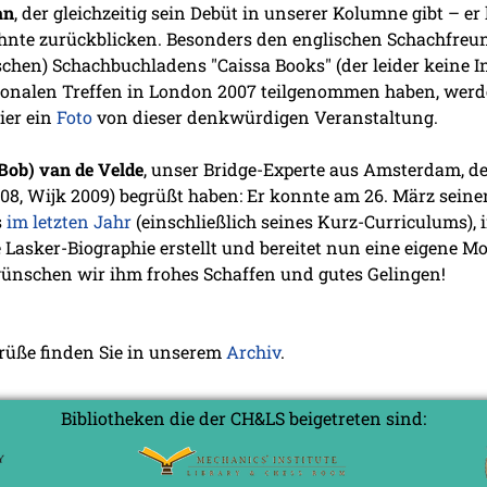
an
, der gleichzeitig sein Debüt in unserer Kolumne gibt – e
ehnte zurückblicken. Besonders den englischen Schachfreu
ischen) Schachbuchladens "Caissa Books" (der leider keine 
egionalen Treffen in London 2007 teilgenommen haben, werd
ier ein
Foto
von dieser denkwürdigen Veranstaltung.
(Bob) van de Velde
, unser Bridge-Experte aus Amsterdam, d
08, Wijk 2009) begrüßt haben: Er konnte am 26. März seinen
s
im letzten Jahr
(einschließlich seines Kurz-Curriculums), 
e Lasker-Biographie erstellt und bereitet nun eine eigene M
 wünschen wir ihm frohes Schaffen und gutes Gelingen!
grüße finden Sie in unserem
Archiv
.
Bibliotheken die der CH&LS beigetreten sind: