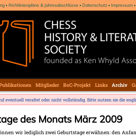
ng
Richtlinienpläne & Jahresabschlüsse
Datenschutz
Impressum
Publikationen
Mitglieder
BoC-Projekt
Links
Archiv
G
d eventuell veraltet oder nicht vollständig. Bitte nutzen sie die
engl
stage des Monats März 2009
önnen wir lediglich zwei Geburtstage erwähnen: den Anfa