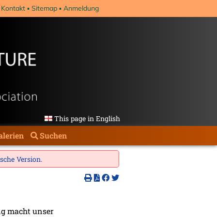
Kontakt
Sitemap
Anmeldung
This page in English
alerien
Suchen
ische Version
.
ng macht unser