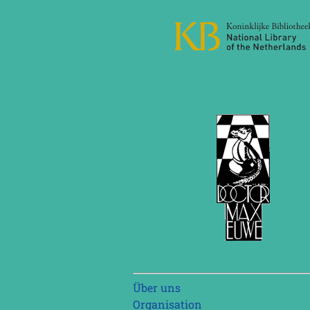
Navigation
Über uns
überspringen
Organisation