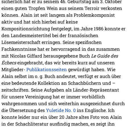
sicherlich hat er zu seinem 46. Geburtstag am 3. Oktober
einen guten Tropfen Wein aus seinem Terroir verkosten
können. Alain ist seit langem als Problemkomponist
aktiv und hat sich hierbei auf keine
Kompositionsrichtung festgelegt, im Jahre 1986 konnte er
den Landesmeistertitel bei der französischen
Lösemeisterschaft erringen. Seine spezifischen
Fachkenntnisse hat er hervorragend in das zusammen
mit Nicolas Giffard herausgegebene Buch
Le Guide des
Échecs
eingebracht, das wir bereits kurz auf unseren
Mitglieder-
Publikationsseiten
gewürdigt haben. Wie
Alain selbst im o. g. Buch andeutet, verfügt er auch über
eine bedeutende Kollektion an Schachbüchern und –
zeitschriften. Seine Aufgaben als Länder-Repräsentant
für unsere Vereinigung hat er immer vorbildlich
wahrgenommen und sich weiterhin ausgezeichnet durch
die Übersetzung des
Yuletide No. 0
ins Englische. Ich
konnte leider nur ein über 20 Jahre altes Foto von Alain
in der Schachliteratur ausfindig machen, es zeigt ihn