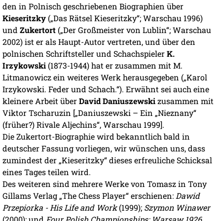
den in Polnisch geschriebenen Biographien über
Kieseritzky
(„Das Rätsel Kieseritzky“; Warschau 1996)
und
Zukertort
(„Der Großmeister von Lublin“; Warschau
2002) ist er als Haupt-Autor vertreten, und über den
polnischen Schriftsteller und Schachspieler
K.
Irzykowski
(1873-1944) hat er zusammen mit M.
Litmanowicz ein weiteres Werk herausgegeben („Karol
Irzykowski. Feder und Schach.“). Erwähnt sei auch eine
kleinere Arbeit über
David Daniuszewski
zusammen mit
Viktor Tscharuzin [„Daniuszewski – Ein „Nieznany“
(früher?) Rivale Aljechins“, Warschau 1999].
Die Zukertort-Biographie wird bekanntlich bald in
deutscher Fassung vorliegen, wir wünschen uns, dass
zumindest der „Kieseritzky“ dieses erfreuliche Schicksal
eines Tages teilen wird.
Des weiteren sind mehrere Werke von Tomasz in Tony
Gillams Verlag „The Chess Player“ erschienen:
Dawid
Przepiorka - His Life and Work
(1999);
Szymon Winawer
(2000); und
Four Polish Championships: Warsaw 1926,