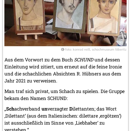
foto: konrad reiß, schachmuseum löberitz
Aus dem Vorwort zu dem Buch
SCHUND
und dessen
Einleitung wird zitiert, um erneut auf die feine Ironie
und die schachlichen Absichten R. Hübners aus dem
Jahr 2021 zu verweisen.
Man traf sich privat, um Schach zu spielen. Die Gruppe
bekam den Namen SCHUND:
„
Sch
achverband
un
verzagter
D
ilettanten; das Wort
‚Dilettant‘ (aus dem Italienischen: dilettare ‚ergötzen‘)
ist ausschließlich im Sinne von ‚Liebhaber‘ zu
verstehen.“