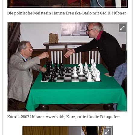
Die polnische Meisterin Hanna Erenska-Barlo mit GM R. Hübner
Kórnik 2007 Hübner-Awerbakh, Kurzpartie für die Fotografen