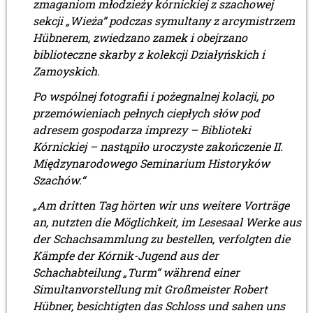
zmaganiom młodzieży kórnickiej z szachowej
sekcji „Wieża” podczas symultany z arcymistrzem
Hübnerem, zwiedzano zamek i obejrzano
biblioteczne skarby z kolekcji Działyńskich i
Zamoyskich.
Po wspólnej fotografii i pożegnalnej kolacji, po
przemówieniach pełnych ciepłych słów pod
adresem gospodarza imprezy – Biblioteki
Kórnickiej – nastąpiło uroczyste zakończenie II.
Międzynarodowego Seminarium Historyków
Szachów.“
„Am dritten Tag hörten wir uns weitere Vorträge
an, nutzten die Möglichkeit, im Lesesaal Werke aus
der Schachsammlung zu bestellen, verfolgten die
Kämpfe der Kórnik-Jugend aus der
Schachabteilung „Turm“ während einer
Simultanvorstellung mit Großmeister Robert
Hübner, besichtigten das Schloss und sahen uns