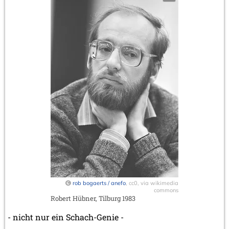
rob bogaerts / anefo
, cc0, via wikimedia
commons
Robert Hübner, Tilburg 1983
- nicht nur ein Schach-Genie -