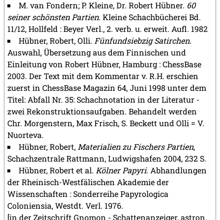
M. van Fondern; P. Kleine, Dr. Robert Hübner.
60
seiner schönsten Partien
. Kleine Schachbücherei Bd.
11/12, Hollfeld : Beyer Verl., 2. verb. u. erweit. Aufl. 1982
Hübner, Robert, Olli.
Fünfundsiebzig Satirchen
.
Auswahl, Übersetzung aus dem Finnischen und
Einleitung von Robert Hübner, Hamburg : ChessBase
2003. Der Text mit dem Kommentar v. R.H. erschien
zuerst in ChessBase Magazin 64, Juni 1998 unter dem
Titel: Abfall Nr. 35: Schachnotation in der Literatur -
zwei Rekonstruktionsaufgaben. Behandelt werden
Chr. Morgenstern, Max Frisch, S. Beckett und Olli = V.
Nuorteva.
Hübner, Robert,
Materialien zu Fischers Partien
,
Schachzentrale Rattmann, Ludwigshafen 2004, 232 S.
Hübner, Robert et al.
Kölner Papyri
. Abhandlungen
der Rheinisch-Westfälischen Akademie der
Wissenschaften : Sonderreihe Papyrologica
Coloniensia, Westdt. Verl. 1976.
[in der Zeitschrift Gnomon - Schattenanzeiger, astron.