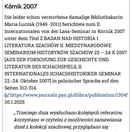
Kórnik 2007
Die leider schon verstorbene damalige Bibliothekarin
Maria Łuczak (1949 -2011) berichtete zum II.
Internationalen von der Lasa-Seminar in Kórnik 2007
unter dem Titel Z BADAN NAD HISTORIA I
LITERATURA SZACHÓW II. MIEDZYNARODOWE
SEMINARIUM HISTORYKÓW SZACHÓW 22 – 24 X 2007
[AUS DER FORSCHUNG ZUR GESCHICHTE UND
LITERATUR DES SCHACHSPIELS, II.
INTERNATIONALES SCHACHHISTORIKER-SEMINAR
22.-24. Oktober 2007] in polnischer Sprache auf den
Seiten 312-314.
(
https://www.journals.pan.pl/dlibra/publication/130453
30.1.2025
„Trzeciego dnia wysłuchano kolejnych referatów,
korzystano w czytelni z możliwości zamawiania
dzieł z kolekcji szachowej, przyglądano się