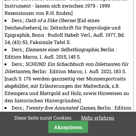
Instrument - lassen sich zwischen 1979 - 1999
Rezensionen von R.H. finden]
Ders.;
Oath of a Dike Oberser
[Eid eines
Deichaufsehers], in: Zeitschrift für Papyrologie und
Epigraphik, Bonn : Rudolf Habelt Verl., Aufl. 1977, Bd.
24, (43)-53, Faksimile Tafel II.
Ders.;
Elemente einer Selbstbiographie
, Berlin :
Edition Marco, 1. Aufl. 2015, 145 S.
Ders.;
SCHUND. Ein Schachbuch von Dilettanten für
Dilettanten
, Berlin : Edition Marco, 1. Aufl. 2021, 183 S.
[nach S. 176 werden ganzseitig vier Mumienportraits
abgebildet, mit Erläuterungen der Maltechnik, z.B.
Eitempera und Blattgold auf Holz, sowie Hinweisen zu
den historischen Hintergründen]
Ders.;
Twenty-five Annotated Games
, Berlin : Edition
Marco, 1. Aufl. 1996, 416 S.
Diese Seite nutzt Cookies.
Mehr erfahren
[eine Rezension des Buches verfasste Stefan Löffler in
Akzeptieren
der FAZ, 19.12.1996]