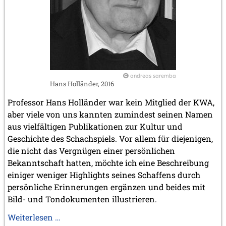
März 2023 (1 Eintrag)
Februar 2023 (2 Einträge)
2022
November 2022 (2 Einträge)
Oktober 2022 (1 Eintrag)
September 2022 (1 Eintrag)
Mai 2022 (1 Eintrag)
andreas saremba
Hans Holländer, 2016
März 2022 (1 Eintrag)
2021
Professor Hans Holländer war kein Mitglied der KWA,
Dezember 2021 (1 Eintrag)
aber viele von uns kannten zumindest seinen Namen
November 2021 (1 Eintrag)
aus vielfältigen Publikationen zur Kultur und
Oktober 2021 (1 Eintrag)
Geschichte des Schachspiels. Vor allem für diejenigen,
August 2021 (1 Eintrag)
die nicht das Vergnügen einer persönlichen
2019
Bekanntschaft hatten, möchte ich eine Beschreibung
Oktober 2019 (1 Eintrag)
einiger weniger Highlights seines Schaffens durch
Mai 2019 (1 Eintrag)
persönliche Erinnerungen ergänzen und beides mit
Bild- und Tondokumenten illustrieren.
2017
Juni 2017 (1 Eintrag)
Erinnerungen
Weiterlesen …