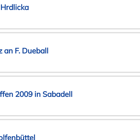
Hrdlicka
 an F. Dueball
fen 2009 in Sabadell
lfenbüttel