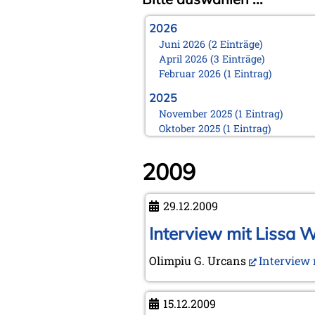
2026
Juni 2026 (2 Einträge)
April 2026 (3 Einträge)
Februar 2026 (1 Eintrag)
2025
November 2025 (1 Eintrag)
Oktober 2025 (1 Eintrag)
August 2025 (1 Eintrag)
Juni 2025 (1 Eintrag)
2009
März 2025 (1 Eintrag)
Februar 2025 (1 Eintrag)
Januar 2025 (1 Eintrag)
29.12.2009
2024
Interview mit Lissa 
November 2024 (1 Eintrag)
Oktober 2024 (1 Eintrag)
Olimpiu G. Urcans
Interview 
August 2024 (2 Einträge)
Februar 2024 (2 Einträge)
Januar 2024 (1 Eintrag)
15.12.2009