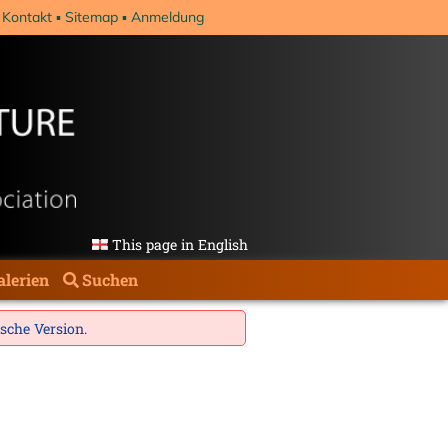
Kontakt
Sitemap
Anmeldung
This page in English
alerien
Suchen
ische Version
.