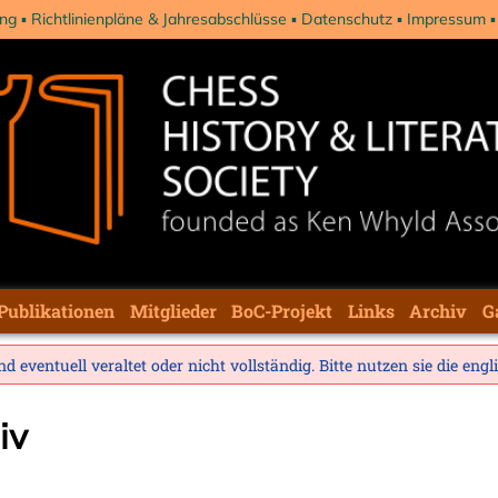
ng
Richtlinienpläne & Jahresabschlüsse
Datenschutz
Impressum
Publikationen
Mitglieder
BoC-Projekt
Links
Archiv
G
d eventuell veraltet oder nicht vollständig. Bitte nutzen sie die
engl
iv