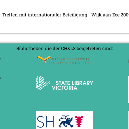
reffen mit internationaler Beteiligung - Wijk aan Zee 200
Bibliotheken die der CH&LS beigetreten sind: