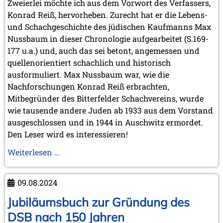
Zweierlei möchte ich aus dem Vorwort des Verfassers,
November 2010 (2 Einträge)
Konrad Reiß, hervorheben. Zurecht hat er die Lebens-
Oktober 2010 (1 Eintrag)
und Schachgeschichte des jüdischen Kaufmanns Max
September 2010 (1 Eintrag)
Juli 2010 (3 Einträge)
Nussbaum in dieser Chronologie aufgearbeitet (S.169-
Juni 2010 (2 Einträge)
177 u.a.) und, auch das sei betont, angemessen und
April 2010 (3 Einträge)
quellenorientiert schachlich und historisch
März 2010 (2 Einträge)
ausformuliert. Max Nussbaum war, wie die
Februar 2010 (1 Eintrag)
Nachforschungen Konrad Reiß erbrachten,
Januar 2010 (4 Einträge)
Mitbegründer des Bitterfelder Schachvereins, wurde
2009
wie tausende andere Juden ab 1933 aus dem Vorstand
Dezember 2009 (3 Einträge)
ausgeschlossen und in 1944 in Auschwitz ermordet.
November 2009 (4 Einträge)
Den Leser wird es interessieren!
Oktober 2009 (4 Einträge)
September 2009 (1 Eintrag)
„Der
Weiterlesen …
Juni 2009 (1 Eintrag)
Schach-
Mai 2009 (3 Einträge)
Verein
Februar 2009 (1 Eintrag)
09.08.2024
Bitterfeld“
2008
und
Jubiläumsbuch zur Gründung des
Dezember 2008 (1 Eintrag)
noch
DSB nach 150 Jahren
November 2008 (8 Einträge)