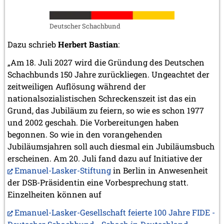
November 2006 (3 Einträge)
Oktober 2006 (5 Einträge)
Deutscher Schachbund
September 2006 (1 Eintrag)
August 2006 (3 Einträge)
Dazu schrieb
Herbert Bastian
:
Juli 2006 (1 Eintrag)
Juni 2006 (3 Einträge)
„Am 18. Juli 2027 wird die Gründung des Deutschen
Mai 2006 (1 Eintrag)
Schachbunds 150 Jahre zurückliegen. Ungeachtet der
April 2006 (2 Einträge)
zeitweiligen Auflösung während der
März 2006 (3 Einträge)
nationalsozialistischen Schreckenszeit ist das ein
Februar 2006 (2 Einträge)
Grund, das Jubiläum zu feiern, so wie es schon 1977
Januar 2006 (1 Eintrag)
und 2002 geschah. Die Vorbereitungen haben
2005
begonnen. So wie in den vorangehenden
Dezember 2005 (2 Einträge)
Jubiläumsjahren soll auch diesmal ein Jubiläumsbuch
September 2005 (3 Einträge)
erscheinen. Am 20. Juli fand dazu auf Initiative der
August 2005 (1 Eintrag)
Emanuel-Lasker-Stiftung
in Berlin in Anwesenheit
Juni 2005 (1 Eintrag)
der DSB-Präsidentin eine Vorbesprechung statt.
Mai 2005 (1 Eintrag)
Einzelheiten können auf
April 2005 (1 Eintrag)
März 2005 (2 Einträge)
Emanuel-Lasker-Gesellschaft feierte 100 Jahre FIDE -
Februar 2005 (1 Eintrag)