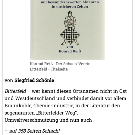
März 2023 (1 Eintrag)
Februar 2023 (2 Einträge)
2022
November 2022 (2 Einträge)
Oktober 2022 (1 Eintrag)
September 2022 (1 Eintrag)
Mai 2022 (1 Eintrag)
März 2022 (1 Eintrag)
2021
Konrad Reiß - Der Schach-Verein
Dezember 2021 (1 Eintrag)
Bitterfeld - Titelseite
November 2021 (1 Eintrag)
von
Siegfried Schönle
Oktober 2021 (1 Eintrag)
August 2021 (1 Eintrag)
Bitterfeld
– wer kennt diesen Ortsnamen nicht in Ost–
2019
und Westdeutschland und verbindet damit vor allem
Oktober 2019 (1 Eintrag)
Braunkohle, Chemie-Industrie, in der Literatur den
Mai 2019 (1 Eintrag)
sogenannten „Bitterfelder Weg“,
Umweltverschmutzung und nun auch
2017
Juni 2017 (1 Eintrag)
–
auf 358 Seiten Schach!