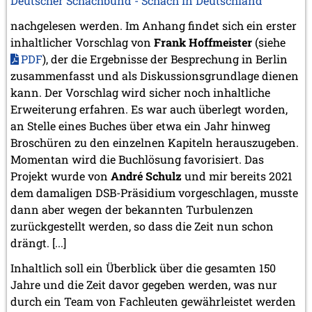
Deutscher Schachbund - Schach in Deutschland
Januar 2005 (2 Einträge)
nachgelesen werden. Im Anhang findet sich ein erster
2004
inhaltlicher Vorschlag von
Frank Hoffmeister
(siehe
Dezember 2004 (2 Einträge)
November 2004 (1 Eintrag)
PDF
), der die Ergebnisse der Besprechung in Berlin
September 2004 (1 Eintrag)
zusammenfasst und als Diskussionsgrundlage dienen
August 2004 (3 Einträge)
kann. Der Vorschlag wird sicher noch inhaltliche
Juli 2004 (1 Eintrag)
Erweiterung erfahren. Es war auch überlegt worden,
Juni 2004 (1 Eintrag)
an Stelle eines Buches über etwa ein Jahr hinweg
Mai 2004 (3 Einträge)
Broschüren zu den einzelnen Kapiteln herauszugeben.
März 2004 (1 Eintrag)
Momentan wird die Buchlösung favorisiert. Das
Januar 2004 (1 Eintrag)
Projekt wurde von
André Schulz
und mir bereits 2021
2003
dem damaligen DSB-Präsidium vorgeschlagen, musste
Dezember 2003 (1 Eintrag)
dann aber wegen der bekannten Turbulenzen
November 2003 (2 Einträge)
zurückgestellt werden, so dass die Zeit nun schon
Oktober 2003 (1 Eintrag)
drängt. [...]
Juli 2003 (1 Eintrag)
April 2003 (1 Eintrag)
Inhaltlich soll ein Überblick über die gesamten 150
2002
Jahre und die Zeit davor gegeben werden, was nur
November 2002 (1 Eintrag)
durch ein Team von Fachleuten gewährleistet werden