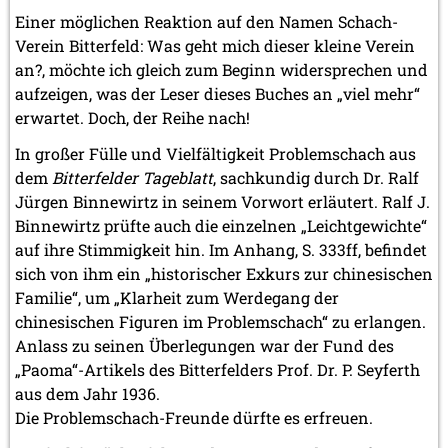
2012
Einer möglichen Reaktion auf den Namen Schach-
Juni 2012 (1 Eintrag)
Verein Bitterfeld: Was geht mich dieser kleine Verein
Mai 2012 (1 Eintrag)
an?, möchte ich gleich zum Beginn widersprechen und
April 2012 (6 Einträge)
aufzeigen, was der Leser dieses Buches an „viel mehr“
März 2012 (2 Einträge)
Februar 2012 (3 Einträge)
erwartet. Doch, der Reihe nach!
Januar 2012 (5 Einträge)
In großer Fülle und Vielfältigkeit Problemschach aus
2011
dem
Bitterfelder Tageblatt
, sachkundig durch Dr. Ralf
Dezember 2011 (1 Eintrag)
Jürgen Binnewirtz in seinem Vorwort erläutert. Ralf J.
November 2011 (2 Einträge)
Binnewirtz prüfte auch die einzelnen „Leichtgewichte“
August 2011 (3 Einträge)
auf ihre Stimmigkeit hin. Im Anhang, S. 333ff, befindet
Juli 2011 (2 Einträge)
sich von ihm ein „historischer Exkurs zur chinesischen
Juni 2011 (2 Einträge)
Familie“, um „Klarheit zum Werdegang der
Mai 2011 (2 Einträge)
April 2011 (5 Einträge)
chinesischen Figuren im Problemschach“ zu erlangen.
März 2011 (1 Eintrag)
Anlass zu seinen Überlegungen war der Fund des
Februar 2011 (1 Eintrag)
„Paoma“-Artikels des Bitterfelders Prof. Dr. P. Seyferth
Januar 2011 (4 Einträge)
aus dem Jahr 1936.
2010
Die Problemschach-Freunde dürfte es erfreuen.
Dezember 2010 (1 Eintrag)