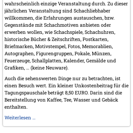
März 2023 (1 Eintrag)
wahrscheinlich einzige Veranstaltung durch. Zu dieser
Februar 2023 (2 Einträge)
jährlichen Veranstaltung sind Schachliebhaber
willkommen, die Erfahrungen austauschen, bzw.
2022
Gegenstände mit Schachmotiven anbieten oder
November 2022 (2 Einträge)
Oktober 2022 (1 Eintrag)
erwerben wollen, wie Schachspiele, Schachuhren,
September 2022 (1 Eintrag)
historische Bücher & Zeitschriften, Postkarten,
Mai 2022 (1 Eintrag)
Briefmarken, Motivstempel, Fotos, Memorablien,
März 2022 (1 Eintrag)
Autographen, Figurengruppen, Pokale, Münzen,
2021
Feuerzeuge, Schallplatten, Kalender, Gemälde und
Dezember 2021 (1 Eintrag)
Grafiken, … (keine Neuware).
November 2021 (1 Eintrag)
Auch die sehenswerten Dinge nur zu betrachten, ist
Oktober 2021 (1 Eintrag)
einen Besuch wert. Ein kleiner Unkostenbeitrag für die
August 2021 (1 Eintrag)
Tagungspauschale beträgt 8,50 EURO. Darin sind die
2019
Bereitstellung von Kaffee, Tee, Wasser und Gebäck
Oktober 2019 (1 Eintrag)
enthalten.
Mai 2019 (1 Eintrag)
Treffen
Weiterlesen …
2017
der
Juni 2017 (1 Eintrag)
Schachmotivsammler