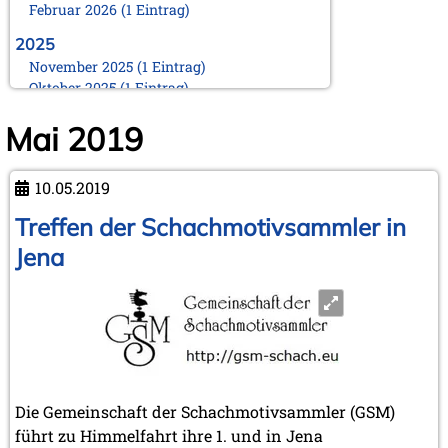
Februar 2026 (1 Eintrag)
2025
November 2025 (1 Eintrag)
Oktober 2025 (1 Eintrag)
August 2025 (1 Eintrag)
Mai 2019
Juni 2025 (1 Eintrag)
März 2025 (1 Eintrag)
Februar 2025 (1 Eintrag)
10.05.2019
Januar 2025 (1 Eintrag)
Treffen der Schachmotivsammler in
2024
November 2024 (1 Eintrag)
Jena
Oktober 2024 (1 Eintrag)
August 2024 (2 Einträge)
Februar 2024 (2 Einträge)
Januar 2024 (1 Eintrag)
2023
September 2023 (1 Eintrag)
Die Gemeinschaft der Schachmotivsammler (GSM)
August 2023 (1 Eintrag)
April 2023 (1 Eintrag)
führt zu Himmelfahrt ihre 1. und in Jena