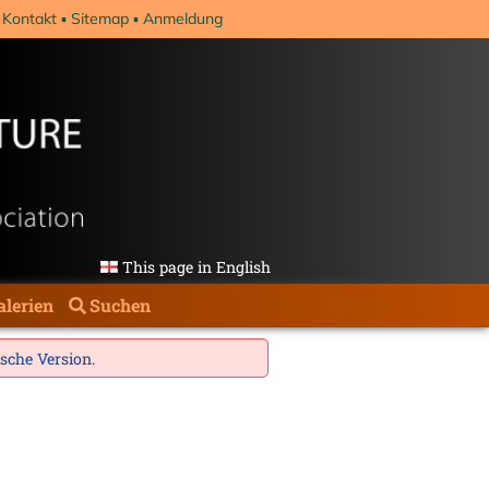
Kontakt
Sitemap
Anmeldung
This page in English
alerien
Suchen
ische Version
.