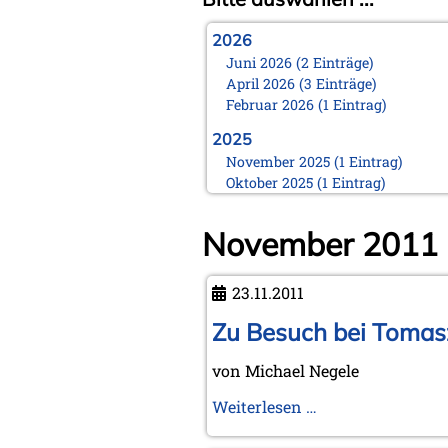
2026
Juni 2026 (2 Einträge)
April 2026 (3 Einträge)
Februar 2026 (1 Eintrag)
2025
November 2025 (1 Eintrag)
Oktober 2025 (1 Eintrag)
August 2025 (1 Eintrag)
Juni 2025 (1 Eintrag)
November 2011
März 2025 (1 Eintrag)
Februar 2025 (1 Eintrag)
Januar 2025 (1 Eintrag)
23.11.2011
2024
Zu Besuch bei Tomas
November 2024 (1 Eintrag)
Oktober 2024 (1 Eintrag)
von Michael Negele
August 2024 (2 Einträge)
Zu
Weiterlesen …
Februar 2024 (2 Einträge)
Januar 2024 (1 Eintrag)
Besuch