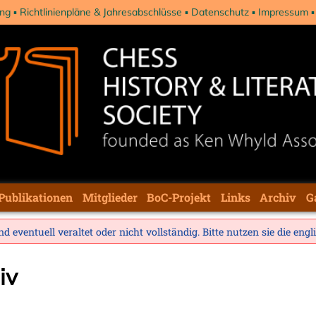
ng
Richtlinienpläne & Jahresabschlüsse
Datenschutz
Impressum
Publikationen
Mitglieder
BoC-Projekt
Links
Archiv
G
d eventuell veraltet oder nicht vollständig. Bitte nutzen sie die
engl
iv