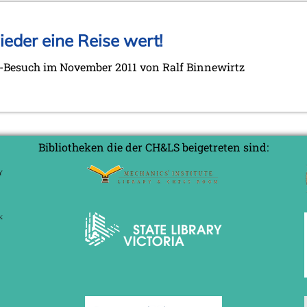
eder eine Reise wert!
-Besuch im November 2011 von Ralf Binnewirtz
Bibliotheken die der CH&LS beigetreten sind: