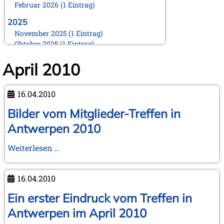
Februar 2026 (1 Eintrag)
2025
November 2025 (1 Eintrag)
Oktober 2025 (1 Eintrag)
August 2025 (1 Eintrag)
April 2010
Juni 2025 (1 Eintrag)
März 2025 (1 Eintrag)
Februar 2025 (1 Eintrag)
16.04.2010
Januar 2025 (1 Eintrag)
Bilder vom Mitglieder-Treffen in
2024
November 2024 (1 Eintrag)
Antwerpen 2010
Oktober 2024 (1 Eintrag)
August 2024 (2 Einträge)
Bilder
Weiterlesen …
Februar 2024 (2 Einträge)
vom
Januar 2024 (1 Eintrag)
Mitglieder-
16.04.2010
Treffen
2023
in
Ein erster Eindruck vom Treffen in
September 2023 (1 Eintrag)
August 2023 (1 Eintrag)
Antwerpen
Antwerpen im April 2010
April 2023 (1 Eintrag)
2010