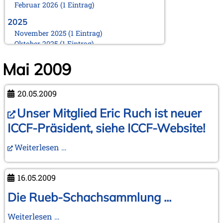
Februar 2026 (1 Eintrag)
2025
November 2025 (1 Eintrag)
Oktober 2025 (1 Eintrag)
August 2025 (1 Eintrag)
Mai 2009
Juni 2025 (1 Eintrag)
März 2025 (1 Eintrag)
Februar 2025 (1 Eintrag)
20.05.2009
Januar 2025 (1 Eintrag)
Unser Mitglied Eric Ruch ist neuer
2024
November 2024 (1 Eintrag)
ICCF-Präsident, siehe ICCF-Website!
Oktober 2024 (1 Eintrag)
August 2024 (2 Einträge)
Weiterlesen …
Februar 2024 (2 Einträge)
Januar 2024 (1 Eintrag)
16.05.2009
2023
Die Rueb-Schachsammlung ...
September 2023 (1 Eintrag)
August 2023 (1 Eintrag)
April 2023 (1 Eintrag)
Die
Weiterlesen …