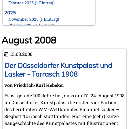
Februar 2026 (1 Eintrag)
2025
November 2025 (1 Eintrag)
Oktober 2025 (1 Eintrag)
August 2025 (1 Eintrag)
August 2008
Juni 2025 (1 Eintrag)
März 2025 (1 Eintrag)
Februar 2025 (1 Eintrag)
13.08.2008
Januar 2025 (1 Eintrag)
Der Düsseldorfer Kunstpalast und
2024
November 2024 (1 Eintrag)
Lasker - Tarrasch 1908
Oktober 2024 (1 Eintrag)
August 2024 (2 Einträge)
von Friedrich-Karl Hebeker
Februar 2024 (2 Einträge)
Es ist gerade 100 Jahre her, dass am 17.-24. August 1908
Januar 2024 (1 Eintrag)
im Düsseldorfer Kunstpalast die ersten vier Partien
2023
des berühmten WM-Wettkampfes Emanuel Lasker –
September 2023 (1 Eintrag)
Siegbert Tarrasch stattfanden. Hier eine (sehr) kurze
August 2023 (1 Eintrag)
Baugeschichte des Kunstpalastes mit Illustrationen:
April 2023 (1 Eintrag)