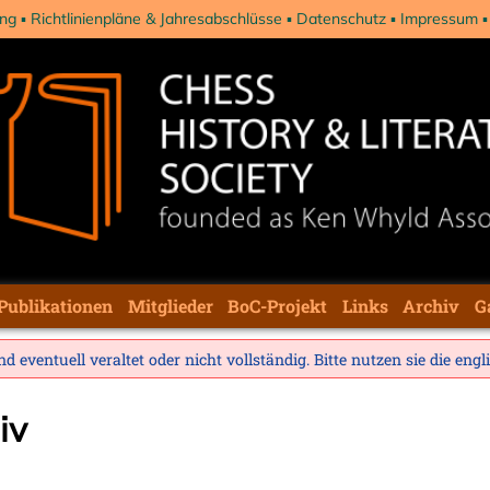
ng
Richtlinienpläne & Jahresabschlüsse
Datenschutz
Impressum
Publikationen
Mitglieder
BoC-Projekt
Links
Archiv
G
d eventuell veraltet oder nicht vollständig. Bitte nutzen sie die
engl
iv