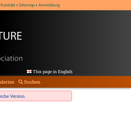
Kontakt
Sitemap
Anmeldung
This page in English
alerien
Suchen
ische Version
.