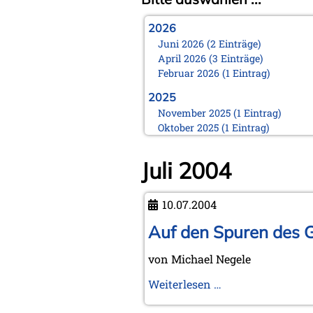
2026
Juni 2026 (2 Einträge)
April 2026 (3 Einträge)
Februar 2026 (1 Eintrag)
2025
November 2025 (1 Eintrag)
Oktober 2025 (1 Eintrag)
August 2025 (1 Eintrag)
Juni 2025 (1 Eintrag)
Juli 2004
März 2025 (1 Eintrag)
Februar 2025 (1 Eintrag)
Januar 2025 (1 Eintrag)
10.07.2004
2024
Auf den Spuren des 
November 2024 (1 Eintrag)
Oktober 2024 (1 Eintrag)
von Michael Negele
August 2024 (2 Einträge)
Auf
Weiterlesen …
Februar 2024 (2 Einträge)
Januar 2024 (1 Eintrag)
den