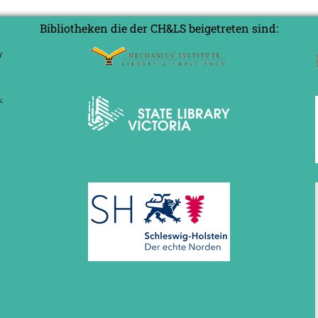
Bibliotheken die der CH&LS beigetreten sind: