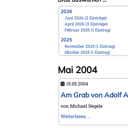
2026
Juni 2026 (2 Einträge)
April 2026 (3 Einträge)
Februar 2026 (1 Eintrag)
2025
November 2025 (1 Eintrag)
Oktober 2025 (1 Eintrag)
August 2025 (1 Eintrag)
Juni 2025 (1 Eintrag)
Mai 2004
März 2025 (1 Eintrag)
Februar 2025 (1 Eintrag)
Januar 2025 (1 Eintrag)
15.05.2004
2024
Am Grab von Adolf 
November 2024 (1 Eintrag)
Oktober 2024 (1 Eintrag)
von Michael Negele
August 2024 (2 Einträge)
Am
Weiterlesen …
Februar 2024 (2 Einträge)
Januar 2024 (1 Eintrag)
Grab