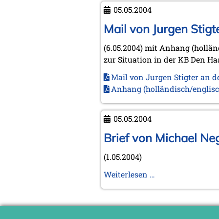
von
2023
05.05.2004
Adolf
September 2023 (1 Eintrag)
Anderssen
Mail von Jurgen Stig
August 2023 (1 Eintrag)
April 2023 (1 Eintrag)
(6.05.2004) mit Anhang (hollä
März 2023 (1 Eintrag)
zur Situation in der KB Den Ha
Februar 2023 (2 Einträge)
2022
Mail von Jurgen Stigter an 
November 2022 (2 Einträge)
Anhang (holländisch/englisc
Oktober 2022 (1 Eintrag)
September 2022 (1 Eintrag)
Mai 2022 (1 Eintrag)
05.05.2004
März 2022 (1 Eintrag)
Brief von Michael Ne
2021
(1.05.2004)
Dezember 2021 (1 Eintrag)
November 2021 (1 Eintrag)
Brief
Weiterlesen …
Oktober 2021 (1 Eintrag)
von
August 2021 (1 Eintrag)
Michael
2019
Negele
Oktober 2019 (1 Eintrag)