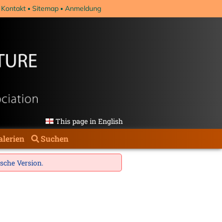
Kontakt
Sitemap
Anmeldung
This page in English
alerien
Suchen
ische Version
.