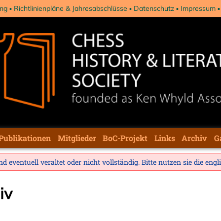
ng
Richtlinienpläne & Jahresabschlüsse
Datenschutz
Impressum
Publikationen
Mitglieder
BoC-Projekt
Links
Archiv
G
d eventuell veraltet oder nicht vollständig. Bitte nutzen sie die
engl
iv