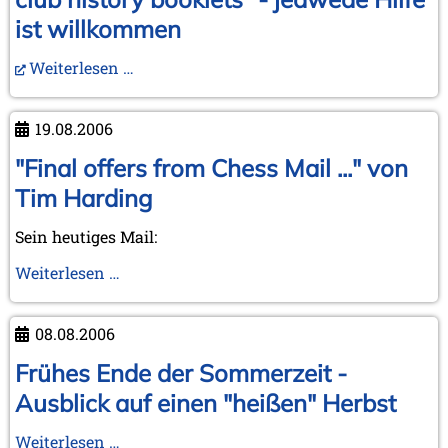
ist willkommen
Weiterlesen …
19.08.2006
"Final offers from Chess Mail ..." von
Tim Harding
Sein heutiges Mail:
"Final
Weiterlesen …
offers
from
08.08.2006
Chess
Mail
Frühes Ende der Sommerzeit -
..."
Ausblick auf einen "heißen" Herbst
von
Tim
Frühes
Weiterlesen …