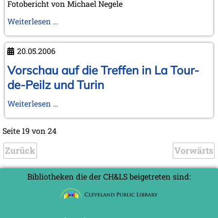
Fotobericht von Michael Negele
Jahrestreffen
Weiterlesen …
der
Ken
20.05.2006
Whyld
Association
Vorschau auf die Treffen in La Tour-
im
de-Peilz und Turin
Musée
Suisse
Vorschau
Weiterlesen …
du
auf
Jeu
die
Seite 19 von 24
und
Treffen
Impressionen
Zurück
in
Vorwärts
von
La
der
Tour-
Bibliotheken die der CH&LS beigetreten sind:
Schacholympiade
de-
in
Peilz
Turin
und