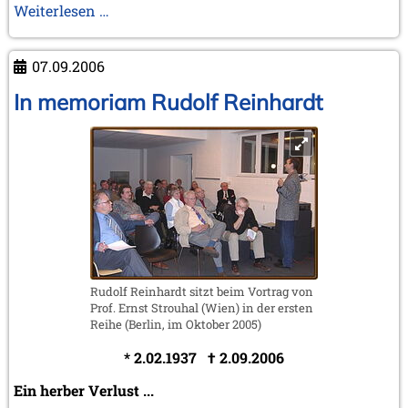
Drittes
Weiterlesen …
regionales
KWA-
07.09.2006
Treffen
im
In memoriam Rudolf Reinhardt
spanischen
Valencia
Rudolf Reinhardt sitzt beim Vortrag von
Prof. Ernst Strouhal (Wien) in der ersten
Reihe (Berlin, im Oktober 2005)
* 2.02.1937 † 2.09.2006
Ein herber Verlust ...