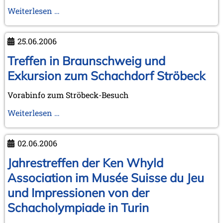
Treffen
Weiterlesen …
in
Braunschweig
25.06.2006
und
Exkursion
Treffen in Braunschweig und
zum
Exkursion zum Schachdorf Ströbeck
Schachdorf
Ströbeck
Vorabinfo zum Ströbeck-Besuch
-
Treffen
Weiterlesen …
Fotobericht
in
Braunschweig
02.06.2006
und
Exkursion
Jahrestreffen der Ken Whyld
zum
Association im Musée Suisse du Jeu
Schachdorf
und Impressionen von der
Ströbeck
Schacholympiade in Turin