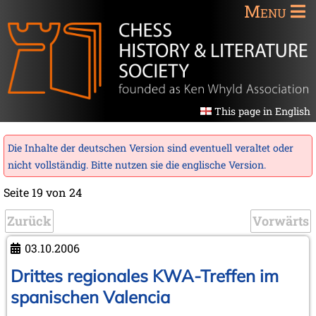
Menu
This page in English
Die Inhalte der deutschen Version sind eventuell veraltet oder
nicht vollständig. Bitte nutzen sie die
englische Version
.
Seite 19 von 24
Zurück
Vorwärts
03.10.2006
Drittes regionales KWA-Treffen im
spanischen Valencia