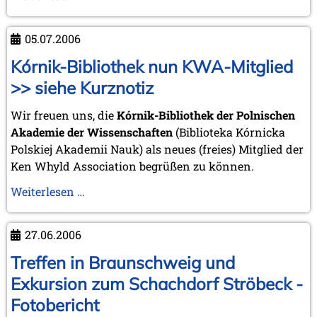
Harding
Ende
der
05.07.2006
Sommerzeit
-
Kórnik-Bibliothek nun KWA-Mitglied
Ausblick
>> siehe Kurznotiz
auf
einen
Wir freuen uns, die
Kórnik-Bibliothek der Polnischen
"heißen"
Akademie der Wissenschaften
(Biblioteka Kórnicka
Herbst
Polskiej Akademii Nauk) als neues (freies) Mitglied der
Ken Whyld Association begrüßen zu können.
Kórnik-
Weiterlesen …
Bibliothek
nun
27.06.2006
KWA-
Mitglied
Treffen in Braunschweig und
>>
Exkursion zum Schachdorf Ströbeck -
siehe
Fotobericht
Kurznotiz