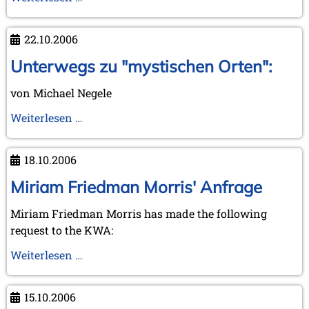
im
in
Max
Berlin
22.10.2006
Euwe-
und
Centrum
Besuch
Unterwegs zu "mystischen Orten":
in
von Michael Negele
Kórnik
-
Unterwegs
Weiterlesen …
ein
zu
kurzer
"mystischen
18.10.2006
Vorbericht
Orten":
Miriam Friedman Morris' Anfrage
Miriam Friedman Morris has made the following
request to the KWA:
Miriam
Weiterlesen …
Friedman
Morris'
15.10.2006
Anfrage