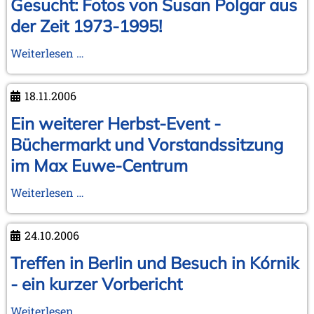
Gesucht: Fotos von Susan Polgar aus
der Zeit 1973-1995!
Gesucht:
Weiterlesen …
Fotos
von
18.11.2006
Susan
Polgar
Ein weiterer Herbst-Event -
aus
Büchermarkt und Vorstandssitzung
der
im Max Euwe-Centrum
Zeit
1973-
Ein
Weiterlesen …
1995!
weiterer
Herbst-
24.10.2006
Event
-
Treffen in Berlin und Besuch in Kórnik
Büchermarkt
- ein kurzer Vorbericht
und
Vorstandssitzung
Treffen
Weiterlesen …