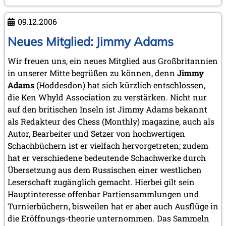
aus
La
09.12.2006
Tour-
de-
Neues Mitglied: Jimmy Adams
Peilz
Wir freuen uns, ein neues Mitglied aus Großbritannien
in unserer Mitte begrüßen zu können, denn
Jimmy
Adams
(Hoddesdon) hat sich kürzlich entschlossen,
die Ken Whyld Association zu verstärken. Nicht nur
auf den britischen Inseln ist Jimmy Adams bekannt
als Redakteur des Chess (Monthly) magazine, auch als
Autor, Bearbeiter und Setzer von hochwertigen
Schachbüchern ist er vielfach hervorgetreten; zudem
hat er verschiedene bedeutende Schachwerke durch
Übersetzung aus dem Russischen einer westlichen
Leserschaft zugänglich gemacht. Hierbei gilt sein
Hauptinteresse offenbar Partiensammlungen und
Turnierbüchern, bisweilen hat er aber auch Ausflüge in
die Eröffnungs-theorie unternommen. Das Sammeln