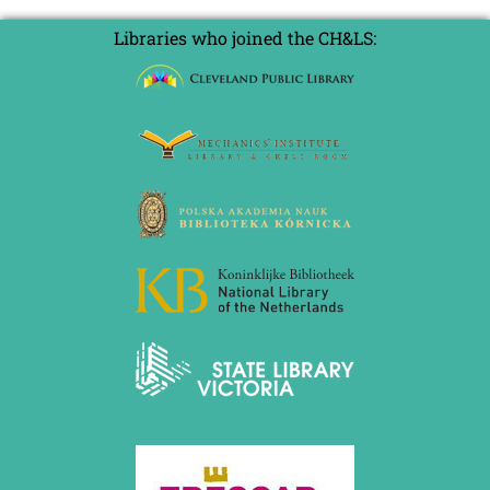
Libraries who joined the CH&LS: