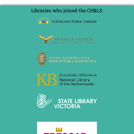
Libraries who joined the CH&LS: