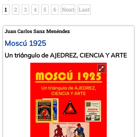
1
2
3
4
5
6
Next
Last
Juan Carlos Sanz Menéndez
Moscú 1925
Un triángulo de AJEDREZ, CIENCIA Y ARTE