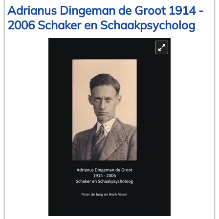
Adrianus Dingeman de Groot 1914 -
2006 Schaker en Schaakpsycholog