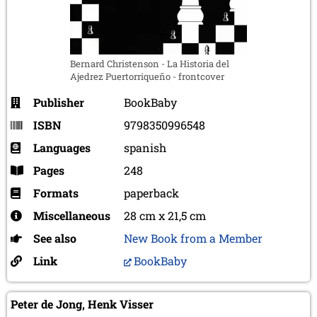
Bernard Christenson - La Historia del
Ajedrez Puertorriqueño - frontcover
Publisher
BookBaby
ISBN
9798350996548
Languages
spanish
Pages
248
Formats
paperback
Miscellaneous
28 cm x 21,5 cm
See also
New Book from a Member
Link
BookBaby
Peter de Jong, Henk Visser