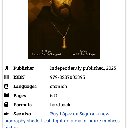
Publisher
Independently published, 2025
ISBN
979-8287003395
Languages
spanish
Pages
550
Formats
hardback
See also
Ruy López de Segura: a new
biography sheds fresh light on a major figure in chess
history