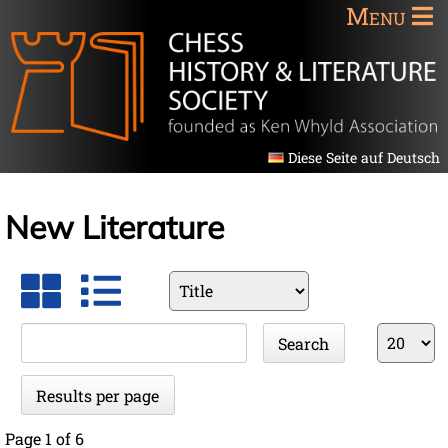
Menu
Diese Seite auf Deutsch
New Literature
Available
fields
Keywords
Results
Search
per
page
Results per page
Page 1 of 6