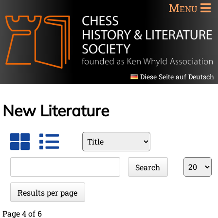
Menu
Diese Seite auf Deutsch
New Literature
Available
fields
Keywords
Results
Search
per
page
Results per page
Page 4 of 6