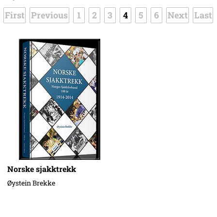
First
Previous
1
2
3
4
5
6
Next
Last
Norske sjakktrekk
Øystein Brekke