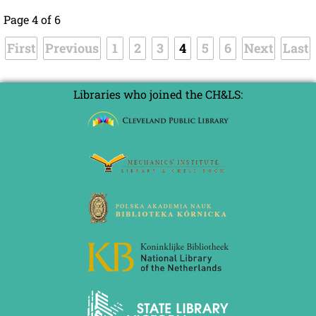
Page 4 of 6
First
Previous
1
2
3
4
5
6
Next
Last
Libraries who joined the CH&LS: