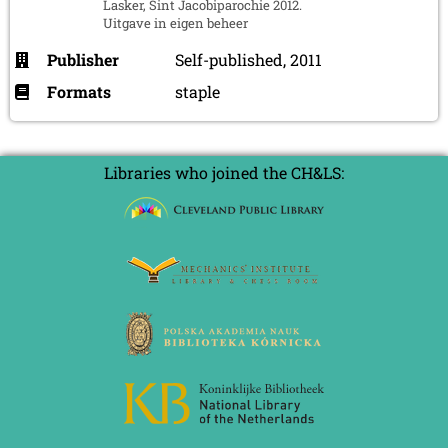
Lasker, Sint Jacobiparochie 2012.
Uitgave in eigen beheer
Publisher
Self-published, 2011
Formats
staple
Libraries who joined the CH&LS: