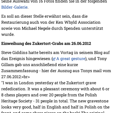
Seine Auswahl von 16 Fotos finden Sie in der folgenden
Bilder-Galerie
.
Es soll an dieser Stelle erwähnt sein, dass die
Restaurierung auch von der Ken Whyld Association
sowie von Michael Negele durch Spenden unterstützt
wurde.
Einweihung des Zukertort-Grabs am 26.06.2012
Steve Giddins hatte bereits am Vortag in seinem Blog auf
das Ereignis hingewiesen (
A great gesture
), und Tony
Gillam gab uns anschließend eine kurze
Zusammenfassung - hier der Auszug aus Tonys mail vom
27.06.2012:<br>
"I was in London yesterday at the Zukertort grave
rededication. It was a pleasant ceremony with about 6 or
8 chess players and over 20 people from the Polish
Heritage Society - 31 people in total. The new gravestone
looks very good, half in English and half in Polish on the
front, and some chess pieces on the back! The original