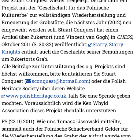
GM Stuart Conquest wieder freigelegt. Derzeit läuft ein
Projekt mit der "Gesellschaft für das Polnische
Kulturerbe" zur vollständigen Wiederherstellung und
Erneuerung der Grabstätte, die nächstes Jahr (2012) neu
eingeweiht werden soll. Stuart Conquest hat einen
Artikel über Zukertort (und Vincent van Gogh) in
CHESS
,
Oktober 2011 (S. 30-32) veröffentlicht:
Starry, Starry
Knights
enthält auch die Geschichte seiner Bemühungen
um Zukertorts Grab.
Alle Beiträge zur Unterstützung des o.g. Projekts sind
höchst willkommen, bitte kontaktieren Sie Stuart
Conquest (
sconquest@hotmail.com
) oder die Polish
Heritage Society über deren Website
www.polishheritage.co.uk
, falls Sie eine Spende geben
möchten. Voraussichtlich wird die Ken Whyld
Association dieses Projekt ebenfalls unterstützen.
PS (22.10.2011): Wie uns Tomasz Lissowski mitteilte,
sammelt auch der Polnische Schachverband Gelder für
die Wiederherstellung des Grabs; der Aufruf wurde vom