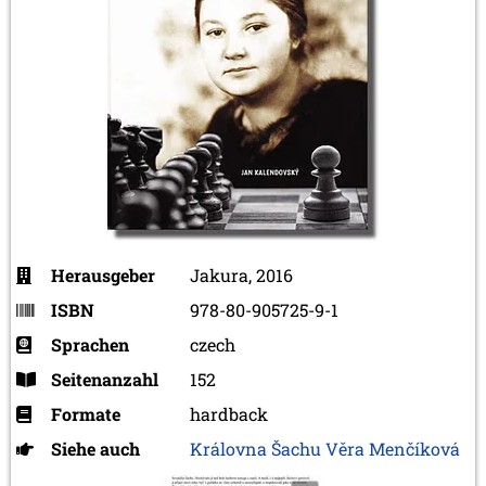
Herausgeber
Jakura, 2016
ISBN
978-80-905725-9-1
Sprachen
czech
Seitenanzahl
152
Formate
hardback
Siehe auch
Královna Šachu Věra Menčíková