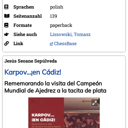
Sprachen
polish
Seitenanzahl
139
Formate
paperback
Siehe auch
Lissowski, Tomasz
Link
ChessBase
Jesús Seoane Sepúlveda
Karpov...¡en Cádiz!
Rememorando la visita del Campeón
Mundial de Ajedrez a la tacita de plata