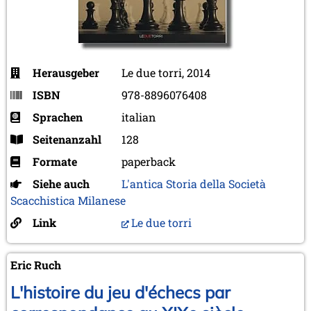
Herausgeber
Le due torri, 2014
ISBN
978-8896076408
Sprachen
italian
Seitenanzahl
128
Formate
paperback
Siehe auch
L'antica Storia della Società
Scacchistica Milanese
Link
Le due torri
Eric Ruch
L'histoire du jeu d'échecs par