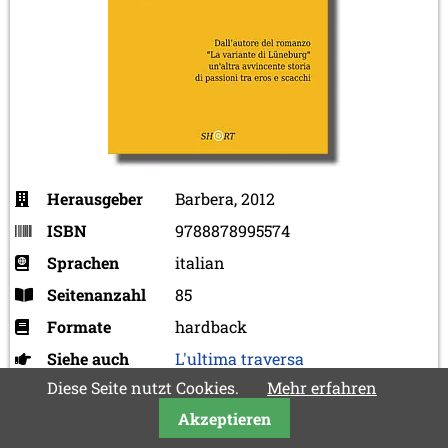
Herausgeber
Barbera, 2012
ISBN
9788878995574
Sprachen
italian
Seitenanzahl
85
Formate
hardback
Siehe auch
L'ultima traversa
Diese Seite nutzt Cookies.
Mehr erfahren
Akzeptieren
Herbert Bastian, Frank Hoffmeister, Jean-Olivier
Leconte