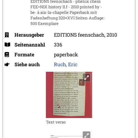
EDITIONS feenschach - phénix chess
FEE=NIX history II.f - 2010 printed by -
be- à aix-la-chapelle Paperback mit
Fadenheftung 320+XVI Seiten Auflage:
500 Exemplare
Herausgeber
EDITIONS feenschach, 2010
Seitenanzahl
336
Formate
paperback
Siehe auch
Ruch, Eric
Text verso