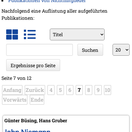
Publikationen von Nichtmitglieder
Nachfolgend eine Auflistung aller aufgeführten
Publikationen:
Vorhandene
Felder
Suchbegriffe
Ergebnis
Suchen
pro
Seite
Ergebnisse pro Seite
Seite 7 von 12
Anfang
Zurück
4
5
6
7
8
9
10
Vorwärts
Ende
Günter Büsing, Hans Gruber
John Niemann