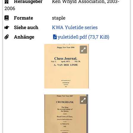
Herausgeber
Ken Whyld Association, 2003-
2006
Formate
staple
Siehe auch
KWA Yuletide series
Anhänge
yuletide0.pdf
(73,7 KiB)