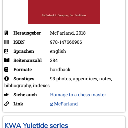
Herausgeber
McFarland, 2018
ISBN
978-147666906
Sprachen
english
Seitenanzahl
384
Formate
hardback
Sonstiges
93 photos, appendices, notes,
bibliography, indexes
Siehe auch
Homage to a chess master
Link
McFarland
KWA Yuletide series