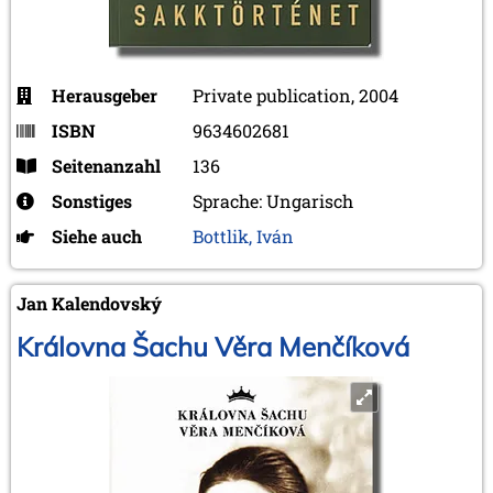
Herausgeber
Private publication, 2004
ISBN
9634602681
Seitenanzahl
136
Sonstiges
Sprache: Ungarisch
Siehe auch
Bottlik, Iván
Jan Kalendovský
Královna Šachu Věra Menčíková