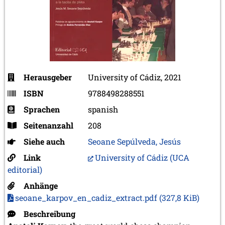
Herausgeber
University of Cádiz, 2021
ISBN
9788498288551
Sprachen
spanish
Seitenanzahl
208
Siehe auch
Seoane Sepúlveda, Jesús
Link
University of Cádiz (UCA
editorial)
Anhänge
seoane_karpov_en_cadiz_extract.pdf
(327,8 KiB)
Beschreibung