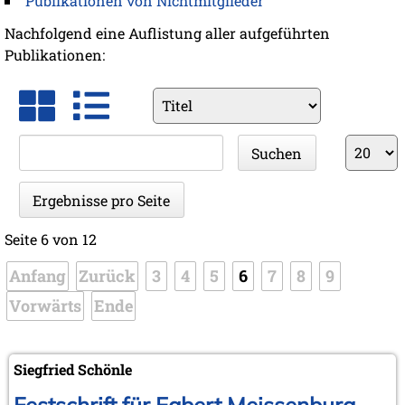
Publikationen von Nichtmitglieder
Nachfolgend eine Auflistung aller aufgeführten
Publikationen:
Vorhandene
Felder
Suchbegriffe
Ergebnis
Suchen
pro
Seite
Ergebnisse pro Seite
Seite 6 von 12
Anfang
Zurück
3
4
5
6
7
8
9
Vorwärts
Ende
Siegfried Schönle
Festschrift für Egbert Meissenburg –