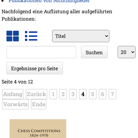
Publikationen von Nichtmitglieder
Nachfolgend eine Auflistung aller aufgeführten
Publikationen:
Vorhandene
Felder
Suchbegriffe
Ergebnis
Suchen
pro
Seite
Ergebnisse pro Seite
Seite 4 von 12
Anfang
Zurück
1
2
3
4
5
6
7
Vorwärts
Ende