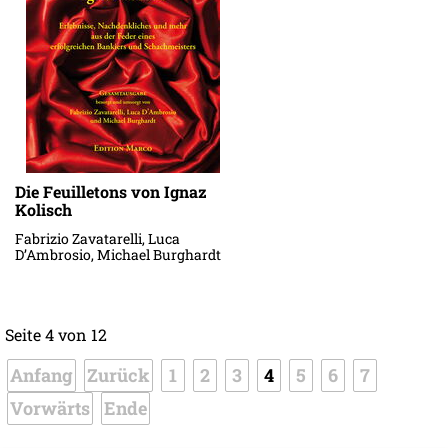
Die Feuilletons von Ignaz
Kolisch
Fabrizio Zavatarelli, Luca
D’Ambrosio, Michael Burghardt
Seite 4 von 12
Anfang
Zurück
1
2
3
4
5
6
7
Vorwärts
Ende