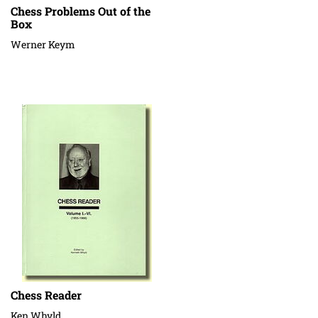
Chess Problems Out of the
Box
Werner Keym
Chess Reader
Ken Whyld