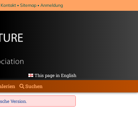
Kontakt
Sitemap
Anmeldung
This page in English
alerien
Suchen
ische Version
.