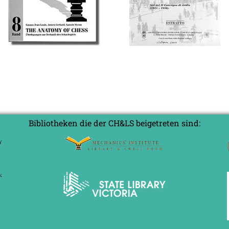
Bibliotheken die der CH&LS beigetreten sind: