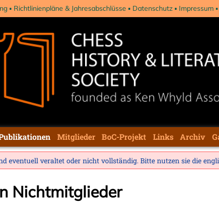
ng
Richtlinienpläne & Jahresabschlüsse
Datenschutz
Impressum
Publikationen
Mitglieder
BoC-Projekt
Links
Archiv
G
d eventuell veraltet oder nicht vollständig. Bitte nutzen sie die
engl
n Nichtmitglieder