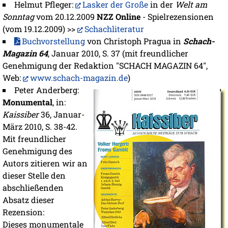
Helmut Pfleger:
Lasker der Große
in der
Welt am
Sonntag
vom 20.12.2009
NZZ Online
- Spielrezensionen
(vom 19.12.2009) >>
Schachliteratur
Buchvorstellung
von Christoph Pragua in
Schach-
Magazin 64
, Januar 2010, S. 37 (mit freundlicher
Genehmigung der Redaktion "SCHACH MAGAZIN 64",
Web:
www.schach-magazin.de
)
Peter Anderberg:
Monumental
, in:
Kaissiber
36, Januar-
März 2010, S. 38-42.
Mit freundlicher
Genehmigung des
Autors zitieren wir an
dieser Stelle den
abschließenden
Absatz dieser
Rezension:
Dieses monumentale