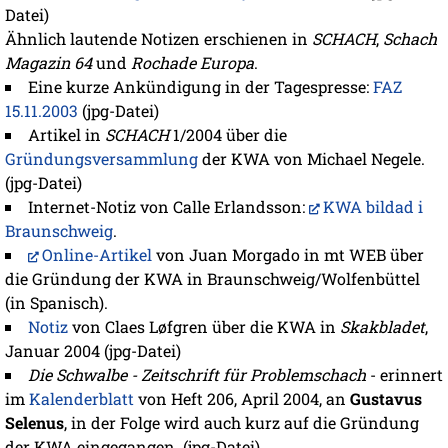
Datei)
Ähnlich lautende Notizen erschienen in
SCHACH
,
Schach
Magazin 64
und
Rochade Europa
.
Eine kurze Ankündigung in der Tagespresse:
FAZ
15.11.2003
(jpg-Datei)
Artikel in
SCHACH
1/2004 über die
Gründungsversammlung
der KWA von Michael Negele.
(jpg-Datei)
Internet-Notiz von Calle Erlandsson:
KWA bildad i
Braunschweig
.
Online-Artikel
von Juan Morgado in mt WEB über
die Gründung der KWA in Braunschweig/Wolfenbüttel
(in Spanisch).
Notiz
von Claes Løfgren über die KWA in
Skakbladet
,
Januar 2004 (jpg-Datei)
Die Schwalbe - Zeitschrift für Problemschach
- erinnert
im
Kalenderblatt
von Heft 206, April 2004, an
Gustavus
Selenus
, in der Folge wird auch kurz auf die Gründung
der KWA eingegangen. (jpg-Datei)