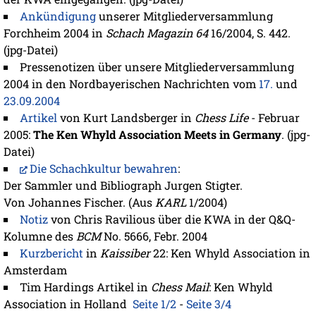
Ankündigung
unserer Mitgliederversammlung
Forchheim 2004 in
Schach Magazin 64
16/2004, S. 442.
(jpg-Datei)
Pressenotizen über unsere Mitgliederversammlung
2004 in den Nordbayerischen Nachrichten vom
17.
und
23.09.2004
Artikel
von Kurt Landsberger in
Chess Life
- Februar
2005:
The Ken Whyld Association Meets in Germany
. (jpg-
Datei)
Die Schachkultur bewahren
:
Der Sammler und Bibliograph Jurgen Stigter.
Von Johannes Fischer. (Aus
KARL
1/2004)
Notiz
von Chris Ravilious über die KWA in der Q&Q-
Kolumne des
BCM
No. 5666, Febr. 2004
Kurzbericht
in
Kaissiber
22: Ken Whyld Association in
Amsterdam
Tim Hardings Artikel in
Chess Mail
: Ken Whyld
Association in Holland
Seite 1/2
-
Seite 3/4