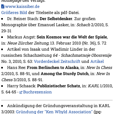
Homepage des Verlags:
www.kaissiber.de
Größeres Bild
der Titelseite als pdf-Datei.
Dr. Reiner Stach:
Der Selbstdenker
. Zur großen
Monographie über Emanuel Lasker, in:
Schach
2/2010, S.
29-31
Markus Angst:
Sein Kosmos war die Welt der Spiele
,
in:
Neue Zürcher Zeitung
, 13. Februar 2010 (Nr. 36), S. 72
Artikel von Isaak und Wladimir Linder in der
russischen Schachzeitung
64 - Schachmatnoje Obosrenije
No. 3, 2010, S. 63:
Vorderdeckel Zeitschrift
und
Artikel
Hans Ree:
From Berlinchen to Alaska
, in:
New In Chess
2/2010, S. 88-91, und
Among the Sturdy Dutch
, in:
New In
Chess
3/2010, S. 88-91.
Harry Schaack:
Publizistischer Schatz
, in:
KARL
1/2010,
S. 64-65 -
Buchrezension
Ankündigung der Gründungsveranstaltung in KARL
3/2003:
Gründung der "Ken Whyld Association"
(jpg-