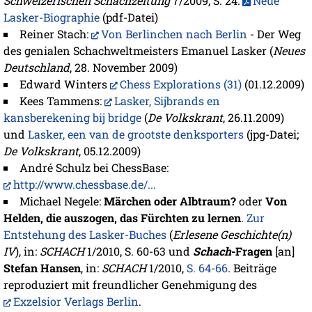
Schweizerischen Schachzeitung
7/2009, S. 24:
Neue
Lasker-Biographie
(pdf-Datei)
Reiner Stach:
Von Berlinchen nach Berlin
- Der Weg
des genialen Schachweltmeisters Emanuel Lasker (
Neues
Deutschland
, 28. November 2009)
Edward Winters
Chess Explorations (31)
(01.12.2009)
Kees Tammens:
Lasker, Sijbrands en
kansberekening bij bridge
(
De Volkskrant
, 26.11.2009)
und
Lasker, een van de grootste denksporters
(jpg-Datei;
De Volkskrant
, 05.12.2009)
André Schulz bei ChessBase:
http://www.chessbase.de/...
Michael Negele:
Märchen oder Albtraum?
oder
Von
Helden, die auszogen, das Fürchten zu lernen
.
Zur
Entstehung des Lasker-Buches
(
Erlesene Geschichte(n)
IV
), in:
SCHACH
1/2010, S. 60-63 und
Schach
-Fragen
[an]
Stefan Hansen
, in:
SCHACH
1/2010,
S. 64-66
. Beiträge
reproduziert mit freundlicher Genehmigung des
Exzelsior Verlags Berlin
.