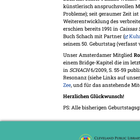
künstlerisch anspruchsvollen 
Probleme); seit geraumer Zeit is
Weiterentwicklung des verbreite
erschien bereits 1991 in
Caissas
Buch Schach mit Partner (
Kuhn
seinem 50. Geburtstag (verfasst 
Unser Amsterdamer Mitglied
Ro
einem Bridge-Kapitel die im let
in
SCHACH
6/2009, S. 55-59 publ
Resonanz (siehe Links auf unse
Zee
, und für das anstehende Mit
Herzlichen Glückwunsch!
PS: Alle bisherigen Geburtstags