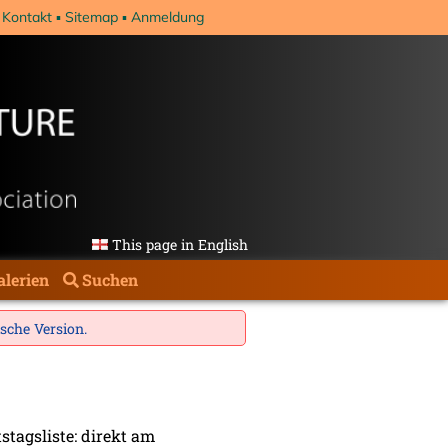
Kontakt
Sitemap
Anmeldung
This page in English
alerien
Suchen
ische Version
.
tagsliste: direkt am