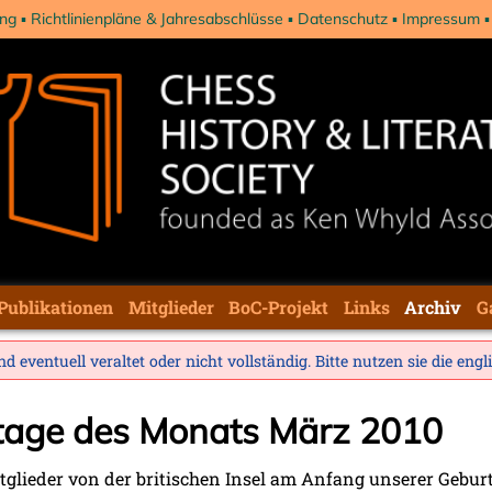
ng
Richtlinienpläne & Jahresabschlüsse
Datenschutz
Impressum
Publikationen
Mitglieder
BoC-Projekt
Links
Archiv
G
d eventuell veraltet oder nicht vollständig. Bitte nutzen sie die
engl
stage des Monats März 2010
glieder von der britischen Insel am Anfang unserer Geburts