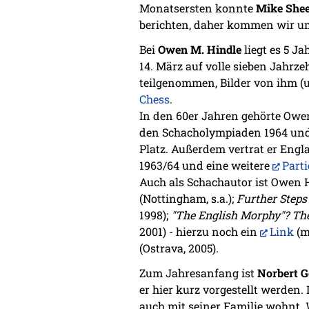
Monatsersten konnte
Mike She
berichten, daher kommen wir u
Bei
Owen M. Hindle
liegt es 5 J
14. März auf volle sieben Jahrz
teilgenommen, Bilder von ihm (
Chess
.
In den 60er Jahren gehörte Owen
den Schacholympiaden 1964 und 1
Platz. Außerdem vertrat er Engl
1963/64 und eine weitere
Parti
Auch als Schachautor ist Owen H
(Nottingham, s.a.);
Further Steps
1998);
"The English Morphy"? The
2001) - hierzu noch ein
Link
(m
(Ostrava, 2005).
Zum Jahresanfang ist
Norbert G
er hier kurz vorgestellt werden.
auch mit seiner Familie wohnt. 