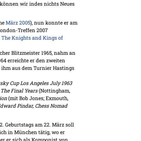
 können wir indes nichts Neues
ehe
März 2005
), nun konnte er am
 London-Treffen 2007
t
The Knights and Kings of
scher Blitzmeister 1965, nahm an
64 erreichte er den zweiten
 ihm aus dem Turnier Hastings
rsky Cup Los Angeles July 1963
 The Final Years
(Nottingham,
ion
(mit Bob Jones; Exmouth,
Edward Pindar, Chess Nomad
2. Geburtstags am 22. März soll
lich in München tätig, wo er
der er sich als Komponist von