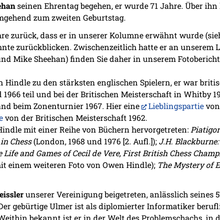
ehan
seinen Ehrentag begehen, er wurde 71 Jahre. Über ihn
mgehend zum zweiten Geburtstag.
ahre zurück, dass er in unserer Kolumne erwähnt wurde (si
ehnte zurückblicken. Zwischenzeitlich hatte er an unserem
und Mike Sheehan) finden Sie daher in unserem Fotoberich
 Hindle zu den stärksten englischen Spielern, er war briti
966 teil und bei der Britischen Meisterschaft in Whitby 19
and beim Zonenturnier 1967. Hier eine
Lieblingspartie
von
e
von der Britischen Meisterschaft 1962.
indle mit einer Reihe von Büchern hervorgetreten:
Piatigo
 in Chess
(London, 1968 und 1976 [2. Aufl.]);
J.H. Blackburne:
 Life and Games of Cecil de Vere, First British Chess Champ
it einem weiteren Foto von Owen Hindle);
The Mystery of 
eissler
unserer Vereinigung beigetreten, anlässlich seines 5
 Der gebürtige Ulmer ist als diplomierter Informatiker beruf
Weithin bekannt ist er in der Welt des Problemschachs, in 