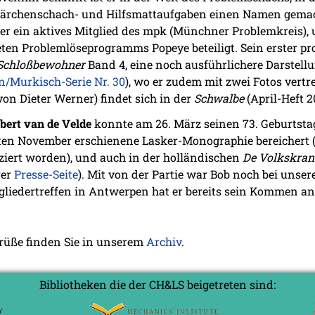
Märchenschach- und Hilfsmattaufgaben einen Namen gemach
t er ein aktives Mitglied des mpk (Münchner Problemkreis),
ten Problemlöseprogramms Popeye beteiligt. Sein erster p
 Schloßbewohner
Band 4, eine noch ausführlichere Darstellu
/Murkisch-Serie Nr. 30
), wo er zudem mit zwei Fotos vertret
von Dieter Werner) findet sich in der
Schwalbe
(April-Heft 2
bert van de Velde
konnte am 26. März seinen 73. Geburtstag
zten November erschienene Lasker-Monographie bereichert 
iziert worden), und auch in der holländischen
De Volkskran
rer
Presse-Seite
). Mit von der Partie war Bob noch bei unse
gliedertreffen in Antwerpen hat er bereits sein Kommen an
grüße finden Sie in unserem
Archiv
.
Bibliotheken die der CH&LS beigetreten sind: