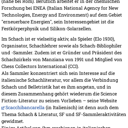
(nahe bei Rom). Beruflich arbeitet er in der chemischen
Forschung bei ENEA (Italian National Agency for New
Technologies, Energy and Environment) auf dem Gebiet
"erneuerbare Energien", sein Interessengebiet ist die
Festkörperphysik und Silikon-Solarzellen.
Im Schach ist er vielseitig aktiv, als Spieler (Elo 1930),
Organisator, Schachlehrer sowie als Schach-Bibliophiler
und -Sammler. Zudem ist er Gründer und Präsident des
Schachzirkels von Manziana von 1991 und Mitglied von
Chess Collectors International (CCI).
Als Sammler konzentriert sich sein Interesse auf die
italienische Schachliteratur, vor allem die Verbindung
Schach und Belletristik hat es ihm angetan, und in
diesem Zusammenhang gehört wiederum die Science
Fiction-Literatur zu seinen Vorlieben – seine Website
Scacchibancarella
(in Italienisch) ist denn auch dem
Thema Schach & Literatur, SF und SF-Sammleraktivitäten
gewidmet.
Einige Artikel von ihm erschienen in italienischen