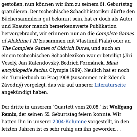
gestoßen, nun können wir ihm zu seinem 61. Geburtstag
gratulieren. Der tschechische Schachhistoriker dürfte den
Büchersammlern gut bekannt sein, hat er doch als Autor
und Koautor manch bemerkenswerte Publikation
hervorgebracht, wir erinnern nur an die
Complete Games
of Alekhine I-III
(zusammen mit Vlastimil Fiala) oder an
The Complete Games of Oldrich Duras
, und auch an
einem tschechischen Schachlexikon war er beteiligt (Jirí
Veselý, Jan Kalendovský, Bedrich Formánek.
Malá
encyklopedie šachu
. Olympia 1989). Neulich hat er noch
ein Turnierbuch zu Prag 1908 (zusammen mit Zdenek
Závodný) vorgelegt, das wir auf unserer
Literaturseite
angekündigt haben.
Der dritte in unserem "Quartett vom 20.08." ist
Wolfgang
Remin
, der seinen 55. Geburtstag feiern konnte. Wir
hatten ihn in unserer
2004-Kolumne
vorgestellt, in den
letzten Jahren ist es sehr ruhig um ihn geworden ...