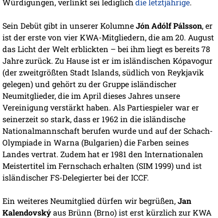
Würdigungen, verlinkt sei lediglich
die letztjährige
.
Sein Debüt gibt in unserer Kolumne
Jón Adólf Pálsson
, er
ist der erste von vier KWA-Mitgliedern, die am 20. August
das Licht der Welt erblickten – bei ihm liegt es bereits 78
Jahre zurück. Zu Hause ist er im isländischen Kópavogur
(der zweitgrößten Stadt Islands, südlich von Reykjavik
gelegen) und gehört zu der Gruppe isländischer
Neumitglieder, die im April dieses Jahres unsere
Vereinigung verstärkt haben. Als Partiespieler war er
seinerzeit so stark, dass er 1962 in die isländische
Nationalmannschaft berufen wurde und auf der Schach-
Olympiade in Warna (Bulgarien) die Farben seines
Landes vertrat. Zudem hat er 1981 den Internationalen
Meistertitel im Fernschach erhalten (SIM 1999) und ist
isländischer FS-Delegierter bei der ICCF.
Ein weiteres Neumitglied dürfen wir begrüßen,
Jan
Kalendovský
aus Brünn (Brno) ist erst kürzlich zur KWA