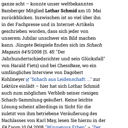
ganze acht – konnte unser weltbekanntes
Bamberger Mitglied
Lothar Schmid
am 10. Mai
zurückblicken. Inzwischen ist so viel über ihn
in der Fachpresse und in Internet-Artikeln
geschrieben worden, dass sich jeder von
unserem Jubilar unschwer ein Bild machen
kann. Jüngste Beispiele finden sich im
Schach
Magazin 64
5/2008 (S. 45: "Der
Jahrhundertschiedsrichter und sein Glücksfall"
von Harald Fietz) und bei ChessBase, wo ein
umfängliches Interview von Dagobert
Kohlmeyer
"Schach aus Leidenschaft: ..."
zur
Lektüre einlädt – hier hat sich Lothar Schmid
auch zum möglichen Verbleib seiner riesigen
Schach-Sammlung geäußert. Keine leichte
Lösung scheint allerdings in Sicht für die
zuletzt von ihm betriebene Veräußerung des
Nachlasses von Karl May, lesen Sie hierzu in der
FAZ
vom 10.04.2008
"Winnetous Erben"
–
"Der