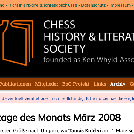
ng
Richtlinienpläne & Jahresabschlüsse
Datenschutz
Impressum
Publikationen
Mitglieder
BoC-Projekt
Links
Archiv
G
d eventuell veraltet oder nicht vollständig. Bitte nutzen sie die
engl
stage des Monats März 2008
ersten Grüße nach Ungarn, wo
Tamás Erdélyi
am 7. März se