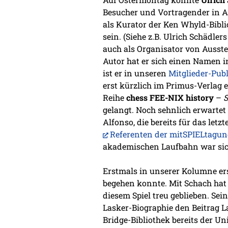
Besucher und Vortragender in Am
als Kurator der Ken Whyld-Bibli
sein. (Siehe z.B. Ulrich Schädlers
auch als Organisator von Ausstel
Autor hat er sich einen Namen i
ist er in unseren
Mitglieder-Pub
erst kürzlich im Primus-Verlag 
Reihe
chess FEE-NIX history
–
S
gelangt. Noch sehnlich erwartet
Alfonso, die bereits für das let
Referenten der mitSPIELtagun
akademischen Laufbahn war siche
Erstmals in unserer Kolumne er
begehen konnte. Mit Schach hat 
diesem Spiel treu geblieben. Sei
Lasker-Biographie den Beitrag L
Bridge-Bibliothek bereits der U