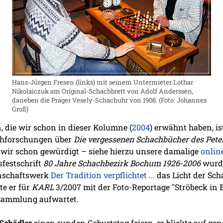
Hans-Jürgen Fresen (links) mit seinem Untermieter Lothar
Nikolaiczuk am Original-Schachbrett von Adolf Anderssen,
daneben die Prager Vesely-Schachuhr von 1908. (Foto: Johannes
Groß)
, die wir schon in dieser Kolumne (
2004
) erwähnt haben, is
achforschungen über
Die vergessenen Schachbücher des Pete
wir schon gewürdigt – siehe hierzu unsere damalige
onlin
sfestschrift
80 Jahre Schachbezirk Bochum 1926-2006
wurde
inschaftswerk
Der Tradition verpflichtet ...
das Licht der Sch
te er für
KARL
3/2007 mit der Foto-Reportage "Ströbeck in Bi
 Sammlung aufwartet.
 Schädler
einen runden Geburtstag feiern, er blickte auf ge