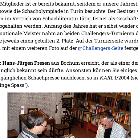
Mitglieder ist er bereits bekannt, seitdem er unsere Jahre
sowie die Schacholympiade in Turin besuchte. Der Besitzer 
en im Vertrieb von Schachliteratur tätig, ferner als Geschäf
abgehalten werden. Anfang des Jahres hat er selbst wieder
rnationale Meister nahm an beiden Challengers-Turnieren d
e jeweils einen geteilten 2. Platz. Auf der Turnierseite wurde
d mit einem weiteren Foto auf der
Challengers-Seite
festge
rz
Hans-Jürgen Fresen
aus Bochum erreicht, der als einer d
glich bekannt sein dürfte. Ansonsten können Sie einiges 
ugänglichen Schachpresse nachlesen, so in
KARL
1/2004 (si
inge Spass").