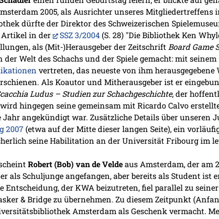
sterdam 2005, als Ausrichter unseres Mitgliedertreffens i
othek dürfte der Direktor des Schweizerischen Spielemuseum
 Artikel in der
SSZ 3/2004
(S. 28) "Die Bibliothek Ken Whyl
lungen, als (Mit-)Herausgeber der Zeitschrift
Board Game S
n der Welt des Schachs und der Spiele gemacht: mit seinem
likationen
vertreten, das neueste von ihm herausgegebene
erschienen. Als Koautor und Mitherausgeber ist er eingebu
cacchia Ludus – Studien zur Schachgeschichte
, der hoffen
 wird hingegen seine gemeinsam mit Ricardo Calvo erstell
zte Jahr angekündigt war. Zusätzliche Details über unseren J
g 2007
(etwa auf der Mitte dieser langen Seite), ein vorläuf
rlich seine Habilitation an der Universität Fribourg im le
scheint
Robert (Bob) van de Velde
aus Amsterdam, der am 26
er als Schuljunge angefangen, aber bereits als Student ist
ne Entscheidung, der KWA beizutreten, fiel parallel zu seine
asker & Bridge zu übernehmen. Zu diesem Zeitpunkt (Anfang 
niversitätsbibliothek Amsterdam als Geschenk vermacht. Me