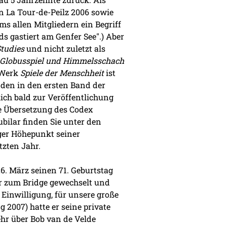
n La Tour-de-Peilz 2006 sowie
s allen Mitgliedern ein Begriff
ds gastiert am Genfer See".) Aber
tudies
und nicht zuletzt als
Globusspiel und Himmelsschach
 Werk
Spiele der Menschheit
ist
nden in den ersten Band der
tlich bald zur Veröffentlichung
te Übersetzung des Codex
ubilar finden Sie unter den
iger Höhepunkt seiner
tzten Jahr.
. März seinen 71. Geburtstag
 er zum Bridge gewechselt und
r Einwilligung, für unsere große
2007) hatte er seine private
hr über Bob van de Velde