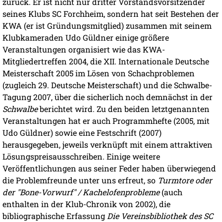
zurück. Er ist nicht nur dritter Vorstandsvorsitzender
seines Klubs SC Forchheim, sondern hat seit Bestehen der
KWA (er ist Gründungsmitglied) zusammen mit seinem
Klubkameraden Udo Güldner einige größere
Veranstaltungen organisiert wie das KWA-
Mitgliedertreffen 2004, die XII. Internationale Deutsche
Meisterschaft 2005 im Lösen von Schachproblemen
(zugleich 29. Deutsche Meisterschaft) und die Schwalbe-
Tagung 2007, über die sicherlich noch demnächst in der
Schwalbe
berichtet wird. Zu den beiden letztgenannten
Veranstaltungen hat er auch Programmhefte (2005, mit
Udo Güldner) sowie eine Festschrift (2007)
herausgegeben, jeweils verknüpft mit einem attraktiven
Lösungspreisausschreiben. Einige weitere
Veröffentlichungen aus seiner Feder haben überwiegend
die Problemfreunde unter uns erfreut, so
Turmtore oder
der "Bone-Vorwurf" / Kachelofenprobleme
(auch
enthalten in der Klub-Chronik von 2002), die
bibliographische Erfassung
Die Vereinsbibliothek des SC