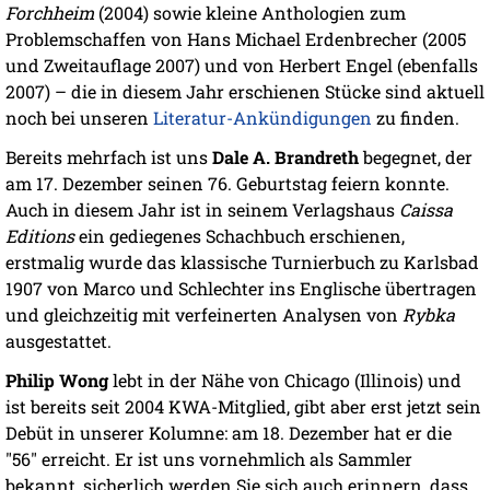
Forchheim
(2004) sowie kleine Anthologien zum
Problemschaffen von Hans Michael Erdenbrecher (2005
und Zweitauflage 2007) und von Herbert Engel (ebenfalls
2007) – die in diesem Jahr erschienen Stücke sind aktuell
noch bei unseren
Literatur-Ankündigungen
zu finden.
Bereits mehrfach ist uns
Dale A. Brandreth
begegnet, der
am 17. Dezember seinen 76. Geburtstag feiern konnte.
Auch in diesem Jahr ist in seinem Verlagshaus
Caissa
Editions
ein gediegenes Schachbuch erschienen,
erstmalig wurde das klassische Turnierbuch zu Karlsbad
1907 von Marco und Schlechter ins Englische übertragen
und gleichzeitig mit verfeinerten Analysen von
Rybka
ausgestattet.
Philip Wong
lebt in der Nähe von Chicago (Illinois) und
ist bereits seit 2004 KWA-Mitglied, gibt aber erst jetzt sein
Debüt in unserer Kolumne: am 18. Dezember hat er die
"56" erreicht. Er ist uns vornehmlich als Sammler
bekannt, sicherlich werden Sie sich auch erinnern, dass